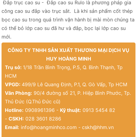
Đắp trục cao su - Đắp cao su Rulo là phương pháp gia
công cao su đắp vào trục sắt. Là khi sản phẩm cốt thép
bọc cao su trong quá trình vận hành bị mài mòn chúng ta
có thể bỏ lớp cao su đã hư và đắp, bọc lại lớp cao su
mới.
CÔNG TY TNHH SẢN XUẤT THƯƠNG MẠI DỊCH VỤ
HUY HOÀNG MINH
Trụ sở:
1/18 Trần Bình Trọng, P.5, Q. Bình Thạnh, Tp
HCM
VPGD:
499/9 Lê Quang Định, P.1, Q. Gò Vấp, Tp HCM
Văn Phòng:
90/4 đường số 21, P. Hiệp Bình Phước, Tp.
Thủ Đức (Q.Thủ Đức cũ)
Hotline:
0908961396 -
Kỹ thuật:
0913 5454 82
-
CSKH:
028 3601 8286
Email:
info@hoangminhco.com
-
cskh@hhm.vn