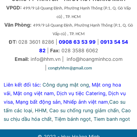
VPGD:
499/9 Lê Quang Định, Phường Hạnh Thông
(P.1, Q. Gò Vấp
cũ)
, TP. HCM
Văn Phòng:
499/9 Lê Quang Định, Phường Hạnh Thông
(P.1, Q. Gò
Vấp cũ)
, TP. HCM
ĐT:
028 3601 8286 |
0908 63 53 99
|
0913 54 54
82
|
Fax:
028 3588 6062
Email:
info@hhm.vn
|
info@hoangminhco.com
|
congtyhhm@gmail.com
Liên kết đối tác:
Công dụng mật ong
,
Mật ong hoa
vải
,
Mật ong việt nam
,
Dịch vụ tiệc Catering
,
Dịch vụ
visa
,
Mạng bất động sản
,
Nhiếp ảnh việt nam
,
Cao su
tấm các loại
,
HHM
,
Cao su chống rung giảm chấn
,
Cao
su chịu dầu hóa chất
,
Tiệm bánh ngọt
,
Tiem banh ngot
© 2022 - Huy Hoàng Minh