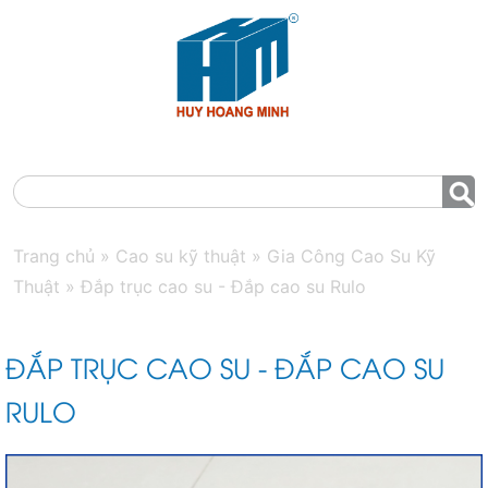
MENU
Trang chủ
»
Cao su kỹ thuật
»
Gia Công Cao Su Kỹ
Thuật
»
Đắp trục cao su - Đắp cao su Rulo
ĐẮP TRỤC CAO SU - ĐẮP CAO SU
RULO