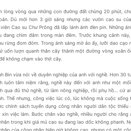
n lòng vòng qua những con đường đất chừng 20 phút, chú
oán. Dù mới hơn 3 giờ sáng nhưng các vườn cao su củ
viên Cao su Chư Prông đã lấp lánh ánh đèn pin. Những án
 su đang chìm đắm trong màn đêm. Trước khung cảnh này, 
u rừng đom đóm. Trong ánh sáng mờ ảo ấy, lưỡi dao cạo n
 cứ uốn lượn quanh thân cây thành một đường vòng xoắn ố
để không chạm vào thịt cây.
nh Bin vừa nói về duyên nghiệp của anh với nghề. Hơn 30 t
h luôn tâm niệm rằng, nghề này đến với anh như một mối
h qua đủ thứ nghề, từ làm nông nghiệp, rồi phụ hồ… cứ ai
nh. Thế nhưng, công việc lúc có, lúc không mà cuộc sống 
ước chính sách tuyển dụng công nhân người dân tộc thiểu
 xin việc làm. Bước chân vào nghề, nhiều người cho rằng
 nhân trong khi giá mủ cao su đang lao dốc không phanh. N
 nhập của công nhân hiện giờ không cao, nhưng có một cô