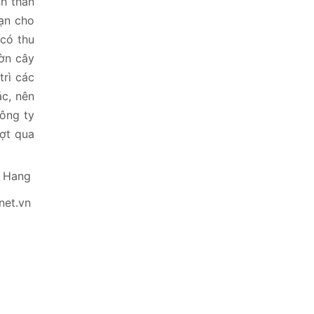
nh thần
hạn cho
 có thu
ườn cây
trì các
ác, nên
Công ty
ợt qua
 Hang
net.vn