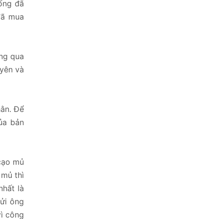
ống đã
đã mua
ưng qua
uyên và
hằn. Để
ủa bản
cạo mủ
 mủ thì
nhất là
gửi ông
vì công