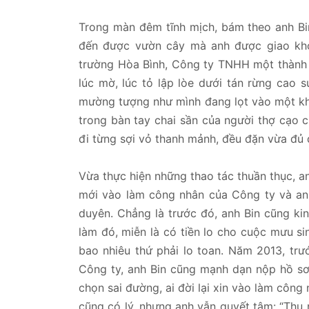
Trong màn đêm tĩnh mịch, bám theo anh Bi
đến được vườn cây mà anh được giao kh
trường Hòa Bình, Công ty TNHH một thành 
lúc mờ, lúc tỏ lập lòe dưới tán rừng cao
mường tượng như mình đang lọt vào một kh
trong bàn tay chai sần của người thợ cạo
đi từng sợi vỏ thanh mảnh, đều đặn vừa đủ 
Vừa thực hiện những thao tác thuần thục, a
mới vào làm công nhân của Công ty và an
duyên. Chẳng là trước đó, anh Bin cũng kin
làm đó, miễn là có tiền lo cho cuộc mưu si
bao nhiêu thứ phải lo toan. Năm 2013, tr
Công ty, anh Bin cũng mạnh dạn nộp hồ sơ
chọn sai đường, ai đời lại xin vào làm công
cũng có lý, nhưng anh vẫn quyết tâm: “Thu