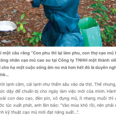
 một câu rằng “Con phu thì lại làm phu, con thợ cạo mủ 
 công nhân cạo mủ cao su tại Công ty TNHH một thành vi
i cho họ một cuộc sống ấm no mà hơn hết đó là duyên ngh
nghề…
i lạnh căm, cái lạnh như thấm sâu vào da thịt. Thế nhưng
thức dậy để chuẩn bị cho ngày làm việc mới của mình. Hàn
ài con dao cạo, đèn pin, xô đựng mủ, ít nhang muỗi thì
c lúc xuất phát, anh Bin bảo: “Vào mùa khô rồi, nên phải
ình kỹ thuật cạo mủ mới đạt năng suất…”.