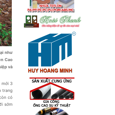
lại như
ên Cao
iệp và
, mới 3
h trang
 còn có
 đi sớm