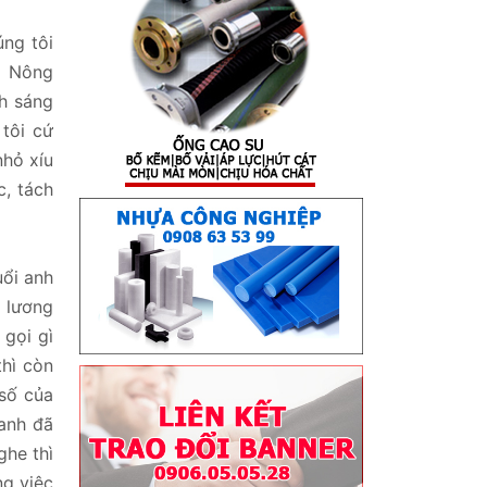
ng tôi
a Nông
h sáng
tôi cứ
hỏ xíu
c, tách
uổi anh
 lương
 gọi gì
thì còn
 số của
 anh đã
ghe thì
ng việc