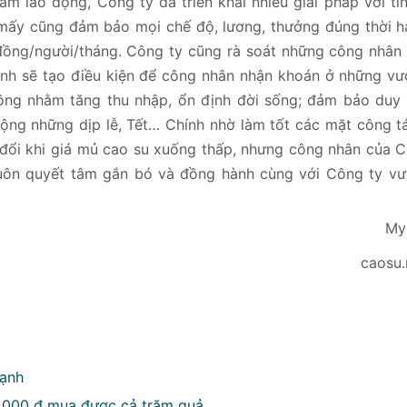
m lao động, Công ty đã triển khai nhiều giải pháp với ti
n mấy cũng đảm bảo mọi chế độ, lương, thưởng đúng thời 
 đồng/người/tháng. Công ty cũng rà soát những công nhân
định sẽ tạo điều kiện để công nhân nhận khoán ở những v
rồng nhằm tăng thu nhập, ổn định đời sống; đảm bảo duy 
động những dịp lễ, Tết… Chính nhờ làm tốt các mặt công t
 đổi khi giá mủ cao su xuống thấp, nhưng công nhân của 
uôn quyết tâm gắn bó và đồng hành cùng với Công ty vư
My
caosu.
mạnh
0.000 đ mua được cả trăm quả