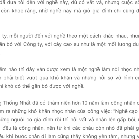
đã đưa tôi đến với nghề này, dù có vất vả, nhưng cuộc s
ị còn khoe rằng, nhờ nghề này mà giờ gia đình chị cũng 
 ty, mỗi người đến với nghề theo một cách khác nhau, nh
gắn bó với Công ty, với cây cao su như là một mối lương d
.
iểm nào thì đây vẫn được xem là một nghề lắm nỗi nhọc n
n phải biết vượt qua khó khăn và những nỗi sợ vô hình c
hì khó có thể gắn bó được với nghề.
g Thống Nhất đã có thâm niên hơn 10 năm làm công nhân 
ệm ra những khó khăn nhọc nhằn của công việc: “Nghề cạo
ững người có gia đình rồi thì nỗi vất vả nhân lên gấp bội, 
i đều là công nhân, nên từ khi các cháu còn nhỏ đã phải 
hiều khi bước chân đi làm cũng thấy không yên tâm, nhưng 