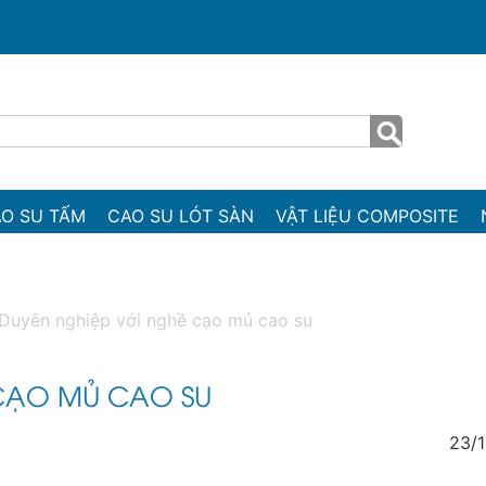
O SU TẤM
CAO SU LÓT SÀN
VẬT LIỆU COMPOSITE
Duyên nghiệp với nghề cạo mủ cao su
CẠO MỦ CAO SU
23/1