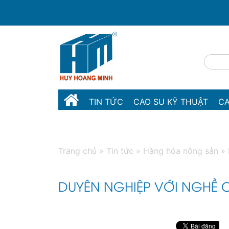
TIN TỨC
CAO SU KỸ THUẬT
CA
MÁY MÓC THIẾT BỊ
LIÊN HỆ
Trang chủ
»
Tin tức
»
Hàng hóa nông sản
»
DUYÊN NGHIỆP VỚI NGHỀ 