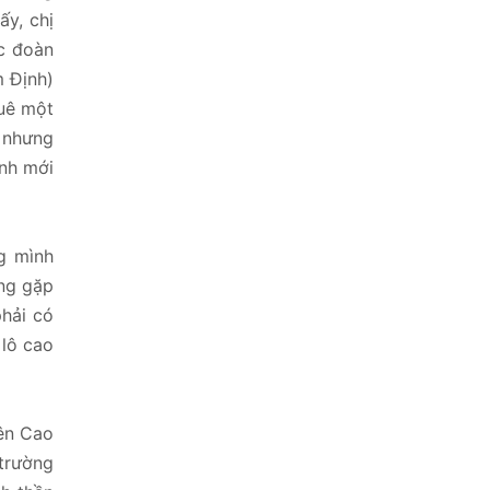
ấy, chị
c đoàn
m Định)
quê một
, nhưng
ình mới
g mình
ộng gặp
phải có
 lô cao
ên Cao
 trường