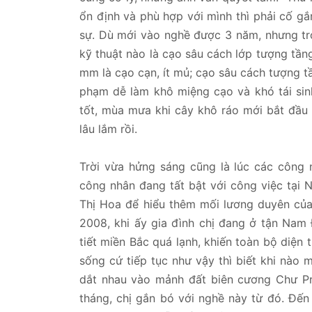
ổn định và phù hợp với mình thì phải cố gắ
sự. Dù mới vào nghề được 3 năm, nhưng tro
kỹ thuật nào là cạo sâu cách lớp tượng tần
mm là cạo cạn, ít mủ; cạo sâu cách tượng t
phạm dễ làm khô miệng cạo và khó tái sin
tốt, mùa mưa khi cây khô ráo mới bắt đầu
lâu lắm rồi.
Trời vừa hửng sáng cũng là lúc các công
công nhân đang tất bật với công việc tại 
Thị Hoa để hiểu thêm mối lương duyên của
2008, khi ấy gia đình chị đang ở tận Nam
tiết miền Bắc quá lạnh, khiến toàn bộ diện 
sống cứ tiếp tục như vậy thì biết khi nào m
dắt nhau vào mảnh đất biên cương Chư Pr
tháng, chị gắn bó với nghề này từ đó. Đến