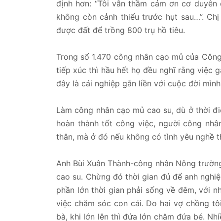
định hơn: “Tôi vẫn thầm cảm ơn cơ duyên 
không còn cảnh thiếu trước hụt sau…”. Ch
được đất để trồng 800 trụ hồ tiêu.
Trong số 1.470 công nhân cạo mủ của Công
tiếp xúc thì hầu hết họ đều nghĩ rằng việc 
đây là cái nghiệp gắn liền với cuộc đời mình
Làm công nhân cạo mủ cao su, dù ở thời đ
hoàn thành tốt công việc, người công nhâ
thân, mà ở đó nếu không có tình yêu nghề t
Anh Bùi Xuân Thành-công nhân Nông trườn
cao su. Chừng đó thời gian đủ để anh nghi
phần lớn thời gian phải sống về đêm, với nh
việc chăm sóc con cái. Do hai vợ chồng tô
bà, khi lớn lên thì đứa lớn chăm đứa bé. N