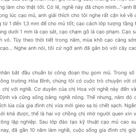
ng làm cho thật tốt. Có lẽ, nghề này đã chọn mình…”-anh 
ng lúc cạo mủ, anh giải thích cho tôi nghe rất cặn kẻ về
g từ 1 đến 1,3 mm để cho mủ tốt; cạo cách lớp tượng tầng 
ầng dưới 1 mm là cạo sát, cạo chạm gỗ là cạo phạm. Cạo s
h vỏ. Tùy theo thời tiết trong năm, mùa khô cạo càng sớ
 cạo… Nghe anh nói, tôi cứ ngỡ anh đã gắn bó với cây ca
 nhân bắt đầu chuẩn bị công đoạn thu gom mủ. Trong số
Nông trường Hòa Bình, chúng tôi có cuộc trò chuyện với c
 chị với nghề. Cơ duyên của chị Hoa với nghề này đến v
 Định và cũng sống bằng nghề nông. Thế nhưng, năm đó d
tích lúa của gia đình chị vừa mới gieo sạ bị chết sạch. Ng
ới khá được, thế là hai vợ chồng chị nhờ người quen xin v
ông lập nghiệp. Sau lớp đào tạo kỹ thuật cạo mủ cao su
 nay, đã gần 10 năm làm nghề, cuộc sống gia đình chị gi