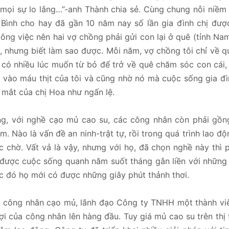
i mọi sự lo lắng…”-anh Thành chia sẻ. Cùng chung nỗi niềm 
Bình cho hay đã gần 10 năm nay số lần gia đình chị đượ
ông việc nên hai vợ chồng phải gửi con lại ở quê (tỉnh Na
, nhưng biết làm sao được. Mỗi năm, vợ chồng tôi chỉ về 
g có nhiều lúc muốn từ bỏ để trở về quê chăm sóc con cái
 vào máu thịt của tôi và cũng nhờ nó mà cuộc sống gia đ
 mắt của chị Hoa như ngấn lệ.
ng, với nghề cạo mủ cao su, các công nhân còn phải gồn
êm. Nào là vấn đề an ninh-trật tự, rồi trong quá trình lao đ
 chờ. Vất vả là vậy, nhưng với họ, đã chọn nghề này thì 
n được cuộc sống quanh năm suốt tháng gắn liền với những
lúc đó họ mới có được những giây phút thảnh thơi.
a công nhân cạo mủ, lãnh đạo Công ty TNHH một thành vi
i của công nhân lên hàng đầu. Tuy giá mủ cao su trên thị