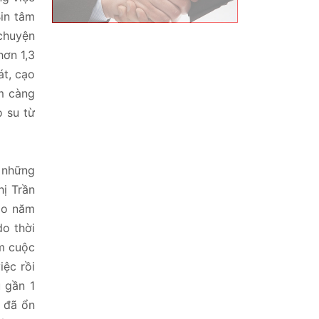
Bin tâm
 chuyện
hơn 1,3
át, cạo
m càng
o su từ
 những
hị Trần
ào năm
o thời
ẫm cuộc
iệc rồi
 gần 1
ờ đã ổn