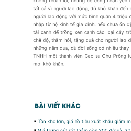
không thuận lợi, nhưng để công nhân yên tâ
tất cả vì người lao động, dù khó khăn đế
người lao động với mức bình quân 4 triệu
nhập từ hộ kinh tế gia đình, nếu chưa ổn 
tái canh để trồng xen canh các loại cây t
chế độ, thăm hỏi, tặng quà cho người lao 
những năm qua, dù đời sống có nhiều thay
TNHH một thành viên Cao su Chư Prông l
mọi khó khăn.
BÀI VIẾT KHÁC
Tồn kho lớn, giá hồ tiêu xuất khẩu giảm 
Giá trứng cút rớt thảm còn 200 đ/quả, 2