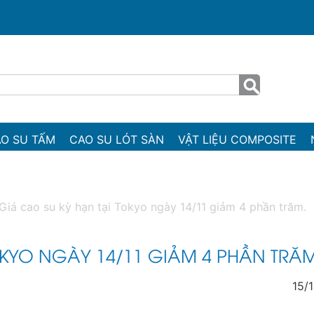
O SU TẤM
CAO SU LÓT SÀN
VẬT LIỆU COMPOSITE
Giá cao su kỳ hạn tại Tokyo ngày 14/11 giảm 4 phần trăm.
OKYO NGÀY 14/11 GIẢM 4 PHẦN TRĂM
15/