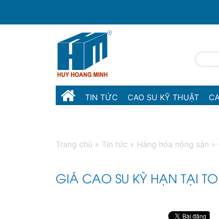
TIN TỨC
CAO SU KỸ THUẬT
CA
MÁY MÓC THIẾT BỊ
LIÊN HỆ
Trang chủ
»
Tin tức
»
Hàng hóa nông sản
»
GIÁ CAO SU KỲ HẠN TẠI T