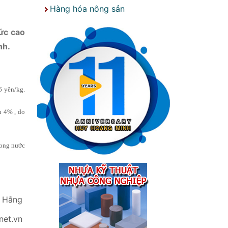
Hàng hóa nông sản
ức cao
nh.
6 yên/kg.
n 4% , do
rong nước
 Hằng
net.vn