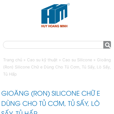
MENU
Trang chủ
»
Cao su kỹ thuật
»
Cao su Silicone
»
Gioăng
(Ron) Silicone Chữ e Dùng Cho Tủ Cơm, Tủ Sấy, Lò Sấy,
Tủ Hấp
GIOĂNG (RON) SILICONE CHỮ E
DÙNG CHO TỦ CƠM, TỦ SẤY, LÒ
SẤY, TỦ HẤP