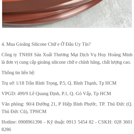
4. Mua Gioăng Silicone Chữ e Ở Đâu Uy Tín?
Công ty TNHH Sản Xuất Thương Mại Dịch Vụ Huy Hoàng Minh
là đơn vị cung cấp gioăng silicone chữ e chính hãng, chất lượng cao.
Thông tin liên hệ:
Trụ sở: 1/18 Trần Bình Trọng, P.5, Q. Bình Thạnh, Tp HCM
VPGD: 499/9 Lê Quang Định, P.1, Q. Gò Vấp, Tp HCM
Văn phòng: 90/4 Đường 21, P Hiệp Bình Phước, TP. Thủ Đức (Q.
Thủ Đức Cũ), TPHCM
Hotline: 0908961396 - Kỹ thuật: 0913 5454 82 - CSKH: 028 3601
8286