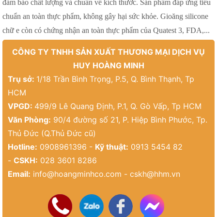
đảm bảo chất lượng và chuẩn về kích thước. Sản phẩm đáp ứng tiêu
chuẩn an toàn thực phẩm, không gây hại sức khỏe. Gioăng silicone
chữ e còn có chứng nhận an toàn thực phẩm của Quatest 3, FDA,...
CÔNG TY TNHH SẢN XUẤT THƯƠNG MẠI DỊCH VỤ
HUY HOÀNG MINH
Trụ sở:
1/18 Trần Bình Trọng, P.5, Q. Bình Thạnh, Tp
HCM
VPGD:
499/9 Lê Quang Định, P.1, Q. Gò Vấp, Tp HCM
Văn Phòng:
90/4 đường số 21, P. Hiệp Bình Phước, Tp.
Thủ Đức (Q.Thủ Đức cũ)
Hotline:
0908961396 -
Kỹ thuật:
0913 5454 82
-
CSKH:
028 3601 8286
Email:
info@hoangminhco.com
-
cskh@hhm.vn