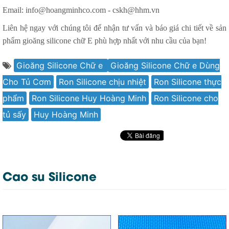
Email:
info@hoangminhco.com
-
cskh@hhm.vn
Liên hệ ngay với chúng tôi để nhận tư vấn và báo giá chi tiết về sản
phẩm gioăng silicone chữ E phù hợp nhất với nhu cầu của bạn!
Gioăng Silicone Chữ e
Gioăng Silicone Chữ e Dùng
Cho Tủ Cơm
Ron Silicone chịu nhiệt
Ron Silicone thực
phẩm
Ron Silicone Huy Hoàng Minh
Ron Silicone cho
tủ sấy
Huy Hoàng Minh
Cao su Silicone