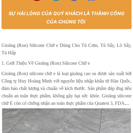
SỰ HÀI LÒNG CỦA QUÝ KHÁCH LÀ THÀNH CÔNG
CỦA CHÚNG TÔI
Gioăng (Ron) Silicone Chữ e Dùng Cho Tủ Cơm, Tủ Sấy, Lò Sấy,
Tủ Hấp
1. Giới Thiệu Về Gioăng (Ron) Silicone Chữ e
Gioăng (Ron) silicone chữ e là loại gioăng cao su được sản xuất bởi
Công ty Huy Hoàng Minh với nguyên liệu nhập khẩu từ Hàn Quốc,
đảm bảo chất lượng và chuẩn về kích thước. Sản phẩm đáp ứng tiêu
chuẩn an toàn thực phẩm, không gây hại sức khỏe. Gioăng silicone
chữ E còn có chứng nhận an toàn thực phẩm của Quatest 3, FDA,...