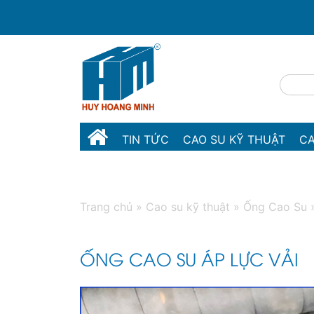
TIN TỨC
CAO SU KỸ THUẬT
CA
MÁY MÓC THIẾT BỊ
LIÊN HỆ
Trang chủ
»
Cao su kỹ thuật
»
Ống Cao Su
ỐNG CAO SU ÁP LỰC VẢI