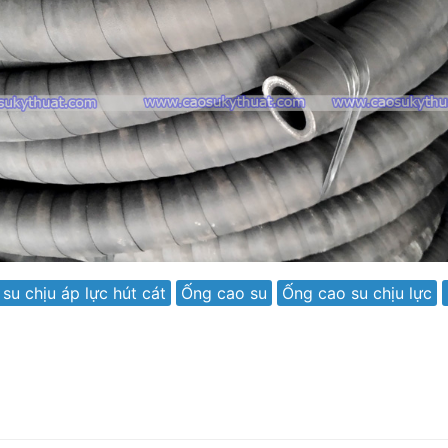
su chịu áp lực hút cát
Ống cao su
Ống cao su chịu lực