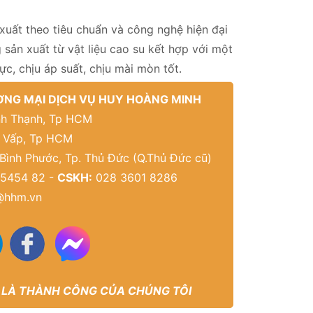
xuất theo tiêu chuẩn và công nghệ hiện đại
sản xuất từ vật liệu cao su kết hợp với một
ực, chịu áp suất, chịu mài mòn tốt.
NG MẠI DỊCH VỤ HUY HOÀNG MINH
Bình Thạnh, Tp HCM
ò Vấp, Tp HCM
 Bình Phước, Tp. Thủ Đức (Q.Thủ Đức cũ)
5454 82 -
CSKH:
028 3601 8286
@hhm.vn
 LÀ THÀNH CÔNG CỦA CHÚNG TÔI