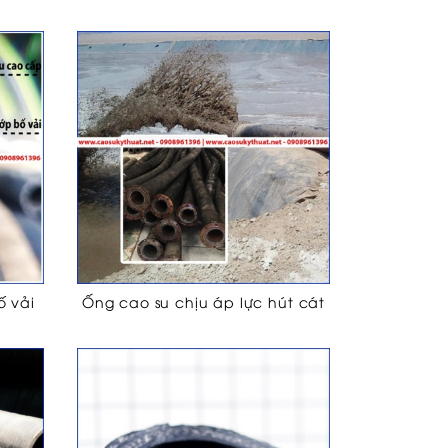
ố vải
Ống cao su chịu áp lực hút cát