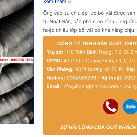
Xem thêm >
Ống cao su chịu áp lực bố vải được sản 
từ Nhật Bản, sản phẩm có hình dạng ống 
hoặc nhiều lớp bố vải có khả năng chịu l
CÔNG TY TNHH SẢN XUẤT THƯƠ
Trụ sở:
1/18 Trần Bình Trọng, P.5, Q. 
VPGD:
499/9 Lê Quang Định, P.1, Q. G
Văn Phòng:
90/4 đường số 21, P. Hiệp
Hotline:
0908961396 -
Kỹ thuật:
0913 
Email:
info@hoangminhco.com
-
cskh
SỰ HÀI LÒNG CỦA QUÝ KHÁCH