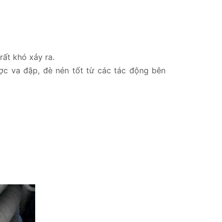
rất khó xảy ra.
ợc va đập, đè nén tốt từ các tác động bên