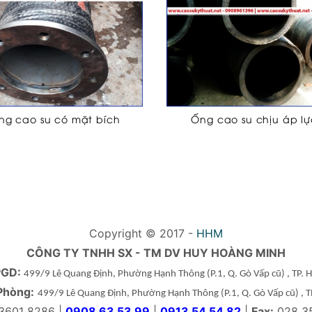
ng cao su có mặt bích
Ống cao su chịu áp lự
Copyright © 2017 -
HHM
CÔNG TY TNHH SX - TM DV HUY HOÀNG MINH
PGD:
499/9 Lê Quang Định, Phường Hạnh Thông
(P.1, Q. Gò Vấp cũ)
, TP.
Phòng:
499/9 Lê Quang Định, Phường Hạnh Thông
(P.1, Q. Gò Vấp cũ)
, 
3601 8286 |
0908 63 53 99
|
0913 54 54 82
|
Fax:
028 3