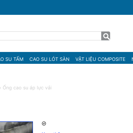
O SU TẤM
CAO SU LÓT SÀN
VẬT LIỆU COMPOSITE
»
Ống cao su áp lực vải