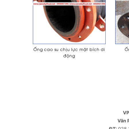
Ống cao su chịu lực mặt bích di
Ố
động
V
Văn 
ĐT:
028 