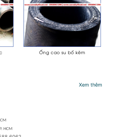
c
Ống cao su bố kẽm
Xem thêm
 HCM
TP. HCM
588 6062