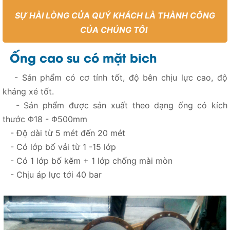
SỰ HÀI LÒNG CỦA QUÝ KHÁCH LÀ THÀNH CÔNG
CỦA CHÚNG TÔI
Ống cao su có mặt bich
- Sản phẩm có cơ tính tốt, độ bên chịu lực cao, độ
kháng xé tốt.
- Sản phẩm được sản xuất theo dạng ống có kích
thước Φ18 - Φ500mm
- Độ dài từ 5 mét đến 20 mét
- Có lớp bố vải từ 1 -15 lớp
- Có 1 lớp bố kẽm + 1 lớp chống mài mòn
- Chịu áp lực tới 40 bar