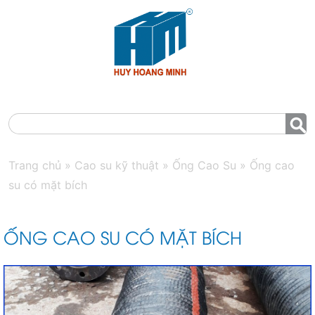
MENU
Trang chủ
»
Cao su kỹ thuật
»
Ống Cao Su
»
Ống cao
su có mặt bích
ỐNG CAO SU CÓ MẶT BÍCH