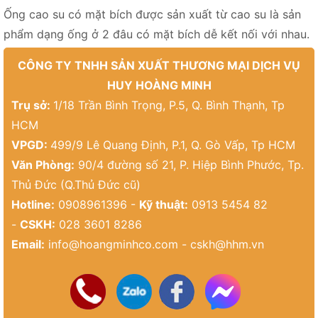
Ống cao su có mặt bích được sản xuất từ cao su là sản
phẩm dạng ống ở 2 đâu có mặt bích dễ kết nối với nhau.
CÔNG TY TNHH SẢN XUẤT THƯƠNG MẠI DỊCH VỤ
HUY HOÀNG MINH
Trụ sở:
1/18 Trần Bình Trọng, P.5, Q. Bình Thạnh, Tp
HCM
VPGD:
499/9 Lê Quang Định, P.1, Q. Gò Vấp, Tp HCM
Văn Phòng:
90/4 đường số 21, P. Hiệp Bình Phước, Tp.
Thủ Đức (Q.Thủ Đức cũ)
Hotline:
0908961396 -
Kỹ thuật:
0913 5454 82
-
CSKH:
028 3601 8286
Email:
info@hoangminhco.com
-
cskh@hhm.vn