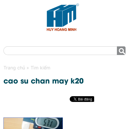
MENU
Trang chủ
»
Tìm kiếm
cao su chan may k20