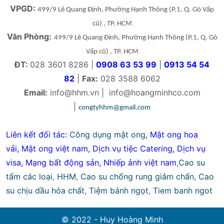
VPGD:
499/9 Lê Quang Định, Phường Hạnh Thông
(P.1, Q. Gò Vấp
cũ)
, TP. HCM
Văn Phòng:
499/9 Lê Quang Định, Phường Hạnh Thông
(P.1, Q. Gò
Vấp cũ)
, TP. HCM
ĐT:
028 3601 8286 |
0908 63 53 99
|
0913 54 54
82
|
Fax:
028 3588 6062
Email:
info@hhm.vn
|
info@hoangminhco.com
|
congtyhhm@gmail.com
Liên kết đối tác:
Công dụng mật ong
,
Mật ong hoa
vải
,
Mật ong việt nam
,
Dịch vụ tiệc Catering
,
Dịch vụ
visa
,
Mạng bất động sản
,
Nhiếp ảnh việt nam
,
Cao su
tấm các loại
,
HHM
,
Cao su chống rung giảm chấn
,
Cao
su chịu dầu hóa chất
,
Tiệm bánh ngọt
,
Tiem banh ngot
© 2022 - Huy Hoàng Minh