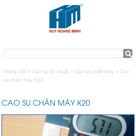
MENU
Trang chủ
»
Cao su kỹ thuật
»
Cao su chân máy
»
Cao
su chân máy K20
CAO SU CHÂN MÁY K20