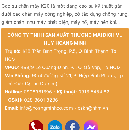
Cao su chân máy K20 là một dạng cao su kỹ thuật gắn
dưới các chân máy công nghiệp, có tác dụng chống rung,
giảm chấn như máy phát điện, máy nổ, máy nén khí...
CÔNG TY TNHH SẢN XUẤT THƯƠNG MẠI DỊCH VỤ
HUY HOÀNG MINH
Trụ sở:
1/18 Trần Bình Trọng, P.5, Q. Bình Thạnh, Tp
HCM
VPGD:
499/9 Lê Quang Định, P.1, Q. Gò Vấp, Tp HCM
Văn Phòng:
90/4 đường số 21, P. Hiệp Bình Phước, Tp.
Thủ Đức (Q.Thủ Đức cũ)
Hotline:
0908961396 -
Kỹ thuật:
0913 5454 82
-
CSKH:
028 3601 8286
Email:
info@hoangminhco.com
-
cskh@hhm.vn