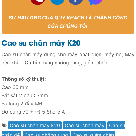
SỰ HÀI LÒNG CỦA QUÝ KHÁCH LÀ THÀNH CÔNG
CỦA CHÚNG TÔI
Cao su chân máy K20
Cao su chân máy dùng cho máy phát điện, máy nổ, Máy
nén khí ... Có tác dụng chống rung, giảm chấn.
Thông số kỹ thuật:
Cao 35 mm
Bát sắt 2 đầu : 3mm
Bu long 2 đầu M6
Độ cứng 70 + (-) 5 Shore A
Cao su chân máy K20
Cao su chân máy
Cao su
chân đế
Cao su chống rung
Cao su giảm chấn