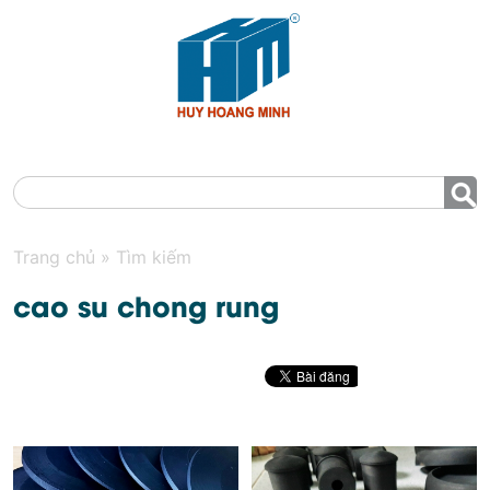
MENU
Trang chủ
»
Tìm kiếm
cao su chong rung