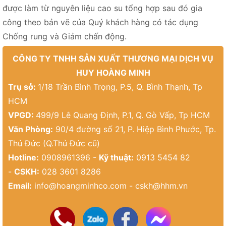
được làm từ nguyên liệu cao su tổng hợp sau đó gia
công theo bản vẽ của Quý khách hàng có tác dụng
Chống rung và Giảm chấn động.
CÔNG TY TNHH SẢN XUẤT THƯƠNG MẠI DỊCH VỤ
HUY HOÀNG MINH
Trụ sở:
1/18 Trần Bình Trọng, P.5, Q. Bình Thạnh, Tp
HCM
VPGD:
499/9 Lê Quang Định, P.1, Q. Gò Vấp, Tp HCM
Văn Phòng:
90/4 đường số 21, P. Hiệp Bình Phước, Tp.
Thủ Đức (Q.Thủ Đức cũ)
Hotline:
0908961396 -
Kỹ thuật:
0913 5454 82
-
CSKH:
028 3601 8286
Email:
info@hoangminhco.com
-
cskh@hhm.vn