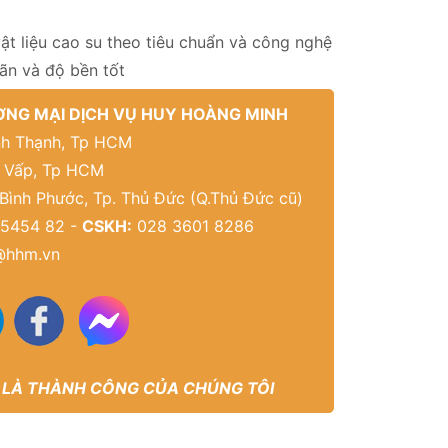
t liệu cao su theo tiêu chuẩn và công nghệ
ãn và độ bền tốt
NG MẠI DỊCH VỤ HUY HOÀNG MINH
Bình Thạnh, Tp HCM
ò Vấp, Tp HCM
 Bình Phước, Tp. Thủ Đức (Q.Thủ Đức cũ)
5454 82 -
CSKH:
028 3601 8286
@hhm.vn
 LÀ THÀNH CÔNG CỦA CHÚNG TÔI