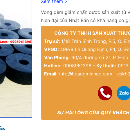
Xem thêm >
Vòng đệm giảm chấn được sản xuất từ vậ
hiện đại của Nhật Bản có khả năng co gi
CÔNG TY TNHH SẢN XUẤT THƯƠ
Trụ sở:
1/18 Trần Bình Trọng, P.5, Q. 
VPGD:
499/9 Lê Quang Định, P.1, Q. G
Văn Phòng:
90/4 đường số 21, P. Hiệp
Hotline:
0908961396 -
Kỹ thuật:
0913 
Email:
info@hoangminhco.com
-
cskh
SỰ HÀI LÒNG CỦA QUÝ KHÁCH
ấn