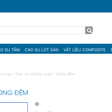
O SU TẤM
CAO SU LÓT SÀN
VẬT LIỆU COMPOSITE
g rung
»
Cao su chống rung - Vòng đệm
VÒNG ĐỆM