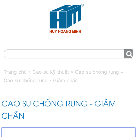
MENU
Trang chủ
»
Cao su kỹ thuật
»
Cao su chống rung
»
Cao su chống rung - Giảm chấn
CAO SU CHỐNG RUNG - GIẢM
CHẤN