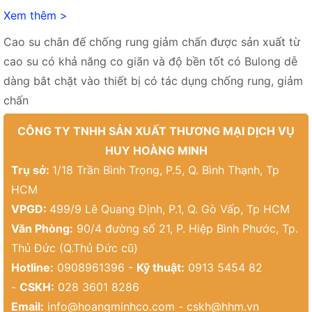
Xem thêm >
Cao su chân đế chống rung giảm chấn được sản xuất từ
cao su có khả năng co giãn và độ bền tốt có Bulong dễ
dàng bắt chặt vào thiết bị có tác dụng chống rung, giảm
chấn
CÔNG TY TNHH SẢN XUẤT THƯƠNG MẠI DỊCH VỤ
HUY HOÀNG MINH
Trụ sở:
1/18 Trần Bình Trọng, P.5, Q. Bình Thạnh, Tp
HCM
VPGD:
499/9 Lê Quang Định, P.1, Q. Gò Vấp, Tp HCM
Văn Phòng:
90/4 đường số 21, P. Hiệp Bình Phước, Tp.
Thủ Đức (Q.Thủ Đức cũ)
Hotline:
0908961396 -
Kỹ thuật:
0913 5454 82
-
CSKH:
028 3601 8286
Email:
info@hoangminhco.com
-
cskh@hhm.vn