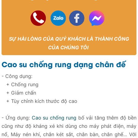
SỰ HÀI LÒNG CỦA QUÝ KHÁCH LÀ THÀNH CÔNG
CỦA CHÚNG TÔI
Cao su chống rung dạng chân đế
- Công dụng:
+ Chống rung
+ Giảm chấn
+ Tùy chỉnh kích thước độ cao
- Ứng dụng:
Cao su chống rung
bố vải tăng thêm độ bền
cũng như độ kháng xé khi dùng cho máy phát điện, máy
nổ, Máy nén khí, chân két sắt, chân bàn, chân ghế... Với