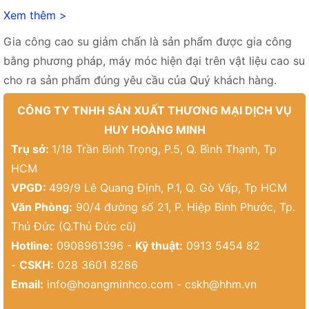
Xem thêm >
Gia công cao su giảm chấn là sản phẩm được gia công
bằng phương pháp, máy móc hiện đại trên vật liệu cao su
cho ra sản phẩm đúng yêu cầu của Quý khách hàng.
CÔNG TY TNHH SẢN XUẤT THƯƠNG MẠI DỊCH VỤ
HUY HOÀNG MINH
Trụ sở:
1/18 Trần Bình Trọng, P.5, Q. Bình Thạnh, Tp
HCM
VPGD:
499/9 Lê Quang Định, P.1, Q. Gò Vấp, Tp HCM
Văn Phòng:
90/4 đường số 21, P. Hiệp Bình Phước, Tp.
Thủ Đức (Q.Thủ Đức cũ)
Hotline:
0908961396 -
Kỹ thuật:
0913 5454 82
-
CSKH:
028 3601 8286
Email:
info@hoangminhco.com
-
cskh@hhm.vn