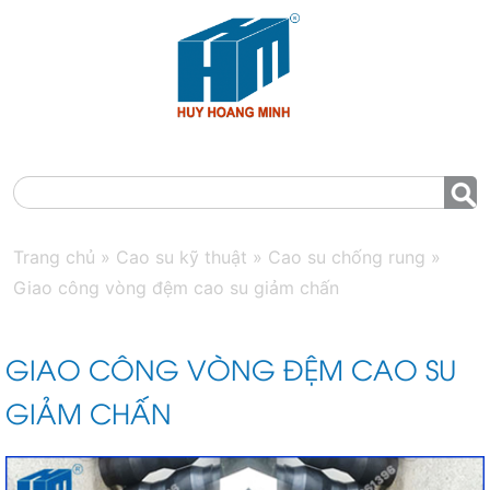
MENU
Trang chủ
»
Cao su kỹ thuật
»
Cao su chống rung
»
Giao công vòng đệm cao su giảm chấn
GIAO CÔNG VÒNG ĐỆM CAO SU
GIẢM CHẤN