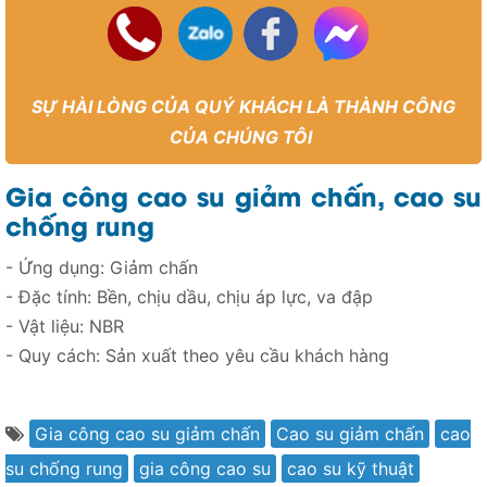
SỰ HÀI LÒNG CỦA QUÝ KHÁCH LÀ THÀNH CÔNG
CỦA CHÚNG TÔI
Gia công cao su giảm chấn, cao su
chống rung
- Ứng dụng: Giảm chấn
- Đặc tính: Bền, chịu dầu, chịu áp lực, va đập
- Vật liệu: NBR
- Quy cách: Sản xuất theo yêu cầu khách hàng
Gia công cao su giảm chấn
Cao su giảm chấn
cao
su chống rung
gia công cao su
cao su kỹ thuật