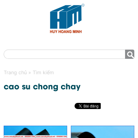
MENU
Trang chủ
»
Tìm kiếm
cao su chong chay