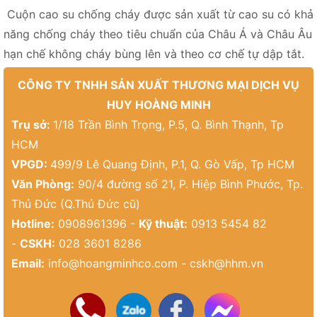
Cuộn cao su chống cháy được sản xuất từ cao su có khả
năng chống cháy theo tiêu chuẩn của Châu Á và Châu Âu
hạn chế không cháy bùng lên và theo cơ chế tự dập tắt.
CÔNG TY TNHH SẢN XUẤT THƯƠNG MẠI DỊCH VỤ
HUY HOÀNG MINH
Trụ sở:
1/18 Trần Bình Trọng, P.5, Q. Bình Thạnh, Tp
HCM
VPGD:
499/9 Lê Quang Định, P.1, Q. Gò Vấp, Tp HCM
Văn Phòng:
90/4 đường số 21, P. Hiệp Bình Phước, Tp.
Thủ Đức (Q.Thủ Đức cũ)
Hotline:
0908961396 -
Kỹ thuật:
0913 5454 82
-
CSKH:
028 3601 8286
Email:
info@hoangminhco.com
-
cskh@hhm.vn