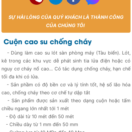
SỰ HÀI LÒNG CỦA QUÝ KHÁCH LÀ THÀNH CÔNG
CỦA CHÚNG TÔI
Cuộn cao su chống cháy
- Dùng làm cao su lót sàn phòng máy (Tàu biển). Lót,
kê trong các khu vực dễ phát sinh tia lửa điện hoặc có
nguy cơ cháy nổ cao... Có tác dụng chống cháy, hạn chế
tối đa khi có lửa.
- Sản phầm có độ bền cơ và lý tính tốt, hệ số lão hóa
cao, chống cháy theo cơ chế tự dập tắt
- Sản phẩm được sản xuất theo dạng cuộn hoặc tấm
chiều ngang lớn nhất tới 1 mét
- Độ dài từ 10 mét đến 50 mét
- Chiều dày từ 1 mm đến 50 mm