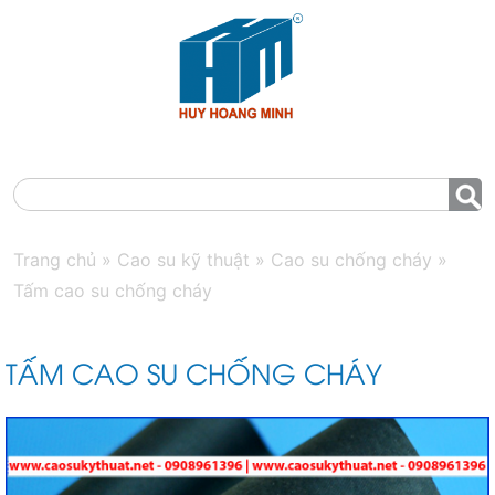
MENU
Trang chủ
»
Cao su kỹ thuật
»
Cao su chống cháy
»
Tấm cao su chống cháy
TẤM CAO SU CHỐNG CHÁY