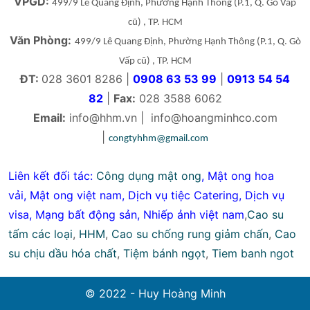
VPGD:
499/9 Lê Quang Định, Phường Hạnh Thông
(P.1, Q. Gò Vấp
cũ)
, TP. HCM
Văn Phòng:
499/9 Lê Quang Định, Phường Hạnh Thông
(P.1, Q. Gò
Vấp cũ)
, TP. HCM
ĐT:
028 3601 8286 |
0908 63 53 99
|
0913 54 54
82
|
Fax:
028 3588 6062
Email:
info@hhm.vn
|
info@hoangminhco.com
|
congtyhhm@gmail.com
Liên kết đối tác:
Công dụng mật ong
,
Mật ong hoa
vải
,
Mật ong việt nam
,
Dịch vụ tiệc Catering
,
Dịch vụ
visa
,
Mạng bất động sản
,
Nhiếp ảnh việt nam
,
Cao su
tấm các loại
,
HHM
,
Cao su chống rung giảm chấn
,
Cao
su chịu dầu hóa chất
,
Tiệm bánh ngọt
,
Tiem banh ngot
© 2022 - Huy Hoàng Minh