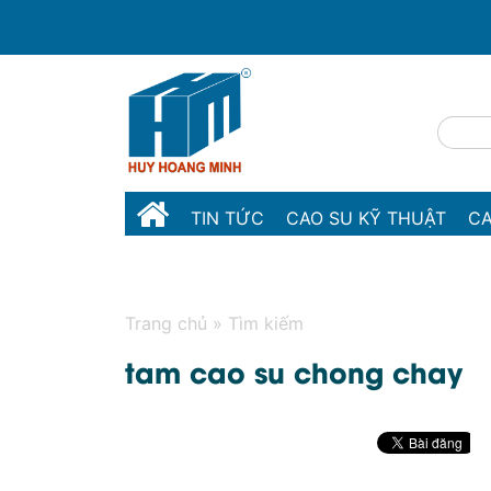
TIN TỨC
CAO SU KỸ THUẬT
CA
MÁY MÓC THIẾT BỊ
LIÊN HỆ
Trang chủ
»
Tìm kiếm
tam cao su chong chay