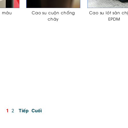
n màu
Cao su cuộn chống
Cao su lót sàn ch
cháy
EPDM
1
2
Tiếp
Cuối