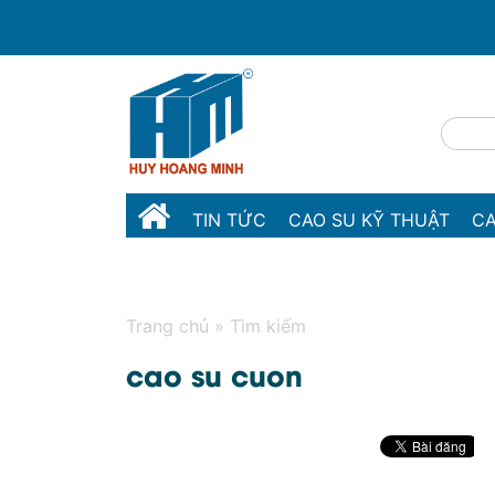
TIN TỨC
CAO SU KỸ THUẬT
CA
MÁY MÓC THIẾT BỊ
LIÊN HỆ
Trang chủ
»
Tìm kiếm
cao su cuon