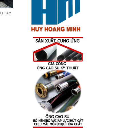
ịu lực