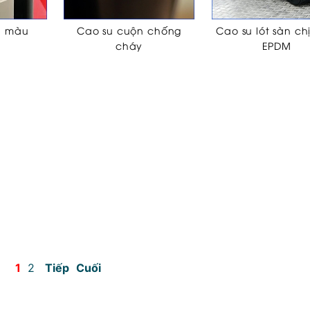
n màu
Cao su cuộn chống
Cao su lót sàn ch
cháy
EPDM
1
2
Tiếp
Cuối