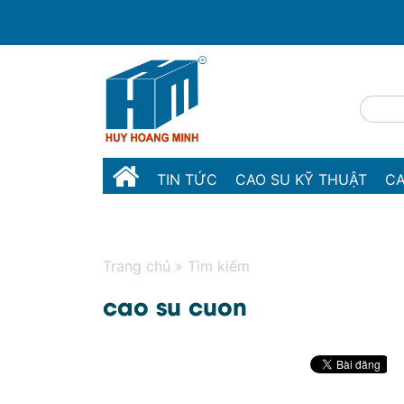
TIN TỨC
CAO SU KỸ THUẬT
CA
MÁY MÓC THIẾT BỊ
LIÊN HỆ
Trang chủ
»
Tìm kiếm
cao su cuon