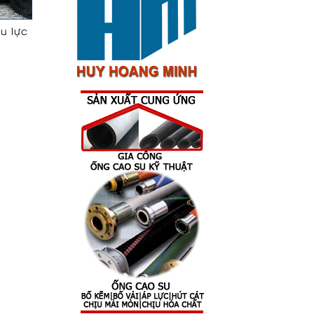
ịu lực