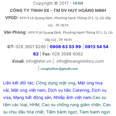
Copyright © 2017 -
HHM
CÔNG TY TNHH SX - TM DV HUY HOÀNG MINH
VPGD:
499/9 Lê Quang Định, Phường Hạnh Thông
(P.1, Q. Gò Vấp
cũ)
, TP. HCM
Văn Phòng:
499/9 Lê Quang Định, Phường Hạnh Thông
(P.1, Q. Gò
Vấp cũ)
, TP. HCM
ĐT:
028 3601 8286 |
0908 63 53 99
|
0913 54 54
82
|
Fax:
028 3588 6062
Email:
info@hhm.vn
|
info@hoangminhco.com
|
congtyhhm@gmail.com
Liên kết đối tác:
Công dụng mật ong
,
Mật ong hoa
vải
,
Mật ong việt nam
,
Dịch vụ tiệc Catering
,
Dịch vụ
visa
,
Mạng bất động sản
,
Nhiếp ảnh việt nam
,
Cao su
tấm các loại
,
HHM
,
Cao su chống rung giảm chấn
,
Cao
su chịu dầu hóa chất
,
Tiệm bánh ngọt
,
Tiem banh ngot