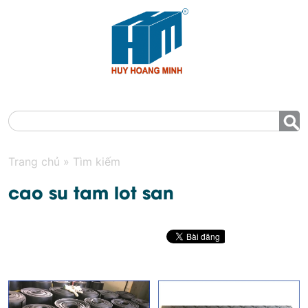
MENU
Trang chủ
»
Tìm kiếm
cao su tam lot san