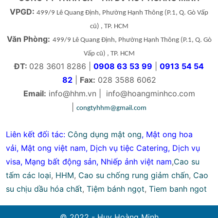
VPGD:
499/9 Lê Quang Định, Phường Hạnh Thông
(P.1, Q. Gò Vấp
cũ)
, TP. HCM
Văn Phòng:
499/9 Lê Quang Định, Phường Hạnh Thông
(P.1, Q. Gò
Vấp cũ)
, TP. HCM
ĐT:
028 3601 8286 |
0908 63 53 99
|
0913 54 54
82
|
Fax:
028 3588 6062
Email:
info@hhm.vn
|
info@hoangminhco.com
|
congtyhhm@gmail.com
Liên kết đối tác:
Công dụng mật ong
,
Mật ong hoa
vải
,
Mật ong việt nam
,
Dịch vụ tiệc Catering
,
Dịch vụ
visa
,
Mạng bất động sản
,
Nhiếp ảnh việt nam
,
Cao su
tấm các loại
,
HHM
,
Cao su chống rung giảm chấn
,
Cao
su chịu dầu hóa chất
,
Tiệm bánh ngọt
,
Tiem banh ngot
© 2022 - Huy Hoàng Minh