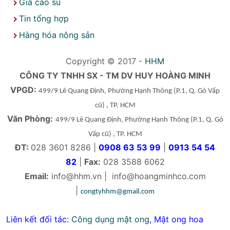
Giá cao su
Tin tổng hợp
Hàng hóa nông sản
Copyright © 2017 -
HHM
CÔNG TY TNHH SX - TM DV HUY HOÀNG MINH
VPGD:
499/9 Lê Quang Định, Phường Hạnh Thông
(P.1, Q. Gò Vấp
cũ)
, TP. HCM
Văn Phòng:
499/9 Lê Quang Định, Phường Hạnh Thông
(P.1, Q. Gò
Vấp cũ)
, TP. HCM
ĐT:
028 3601 8286 |
0908 63 53 99
|
0913 54 54
82
|
Fax:
028 3588 6062
Email:
info@hhm.vn
|
info@hoangminhco.com
|
congtyhhm@gmail.com
Liên kết đối tác:
Công dụng mật ong
,
Mật ong hoa