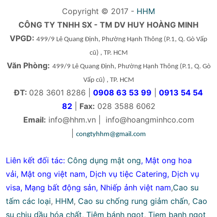
Copyright © 2017 -
HHM
CÔNG TY TNHH SX - TM DV HUY HOÀNG MINH
VPGD:
499/9 Lê Quang Định, Phường Hạnh Thông
(P.1, Q. Gò Vấp
cũ)
, TP. HCM
Văn Phòng:
499/9 Lê Quang Định, Phường Hạnh Thông
(P.1, Q. Gò
Vấp cũ)
, TP. HCM
ĐT:
028 3601 8286 |
0908 63 53 99
|
0913 54 54
82
|
Fax:
028 3588 6062
Email:
info@hhm.vn
|
info@hoangminhco.com
|
congtyhhm@gmail.com
Liên kết đối tác:
Công dụng mật ong
,
Mật ong hoa
vải
,
Mật ong việt nam
,
Dịch vụ tiệc Catering
,
Dịch vụ
visa
,
Mạng bất động sản
,
Nhiếp ảnh việt nam
,
Cao su
tấm các loại
,
HHM
,
Cao su chống rung giảm chấn
,
Cao
su chịu dầu hóa chất
,
Tiệm bánh ngọt
,
Tiem banh ngot