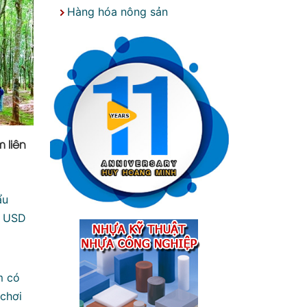
Hàng hóa nông sản
 liên
ẩu
ỷ USD
m có
 chơi