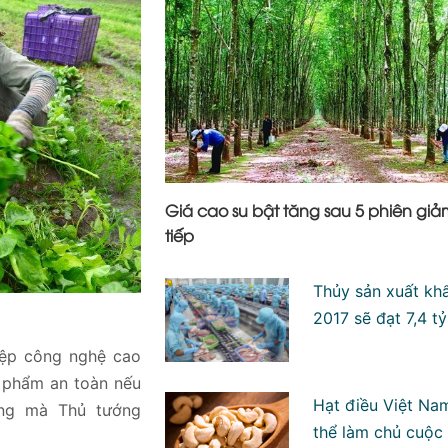
Giá cao su bật tăng sau 5 phiên giảm
tiếp
Thủy sản xuất kh
2017 sẽ đạt 7,4 t
iệp công nghệ cao
n phẩm an toàn nếu
Hạt điều Việt Na
ồng mà Thủ tướng
thể làm chủ cuộc