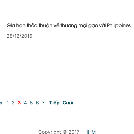
Gia hạn thỏa thuận về thương mại gạo với Philippines
28/12/2016
c
1
2
3
4
5
6
7
Tiếp
Cuối
Copyright © 2017 -
HHM