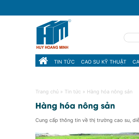
TIN TỨC
CAO SU KỸ THUẬT
CA
MÁY MÓC THIẾT BỊ
LIÊN HỆ
Trang chủ
»
Tin tức
»
Hàng hóa nông sản
Hàng hóa nông sản
Cung cấp thông tin về thị trường cao su, diễ