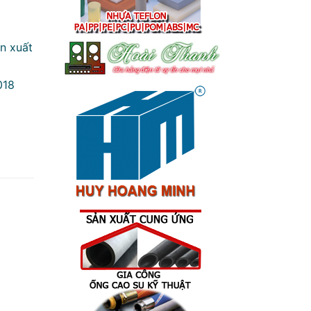
n xuất
018