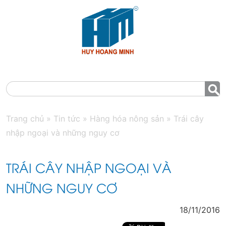
MENU
Trang chủ
»
Tin tức
»
Hàng hóa nông sản
»
Trái cây
nhập ngoại và những nguy cơ
TRÁI CÂY NHẬP NGOẠI VÀ
NHỮNG NGUY CƠ
18/11/2016