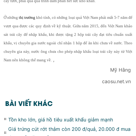
cây tươi, phải qua quá trình đàm phán hết sức khó khăn.
Ở những
thị trường
khó tính, có những loại quả Việt Nam phải mất 5-7 năm để
vượt qua được các quy định về kỹ thuật. Giữa năm 2015, đến Việt Nam khảo
sát trái cây để nhập khẩu, khi được tặng 2 hộp trái cây đạt tiêu chuẩn xuất
khẩu, vị chuyên gia nước ngoài chỉ nhận 1 hộp để ăn khi chưa về nước. Theo
chuyên gia này, nước ông chưa cho phép nhập khẩu loại trái cây này từ Việt
,
Nam nên không thể mang về.
Mỹ Hằng
caosu.net.vn
BÀI VIẾT KHÁC
Tồn kho lớn, giá hồ tiêu xuất khẩu giảm mạnh
Giá trứng cút rớt thảm còn 200 đ/quả, 20.000 đ mua