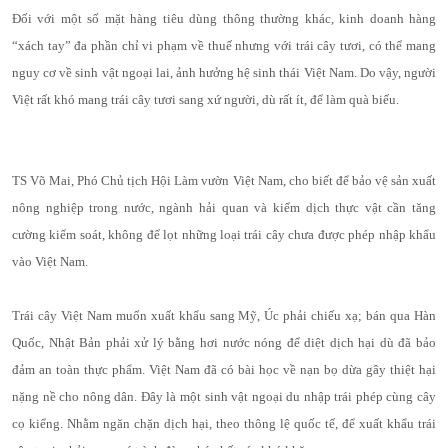
Đối với một số mặt hàng tiêu dùng thông thường khác, kinh doanh hàng
“xách tay” đa phần chỉ vi phạm về thuế nhưng với trái cây tươi, có thể mang
nguy cơ về sinh vật ngoại lai, ảnh hưởng hệ sinh thái Việt Nam. Do vậy, người
Việt rất khó mang trái cây tươi sang xứ người, dù rất ít, để làm quà biếu.
TS Võ Mai, Phó Chủ tịch Hội Làm vườn Việt Nam, cho biết để bảo vệ sản xuất
nông nghiệp trong nước, ngành hải quan và kiểm dịch thực vật cần tăng
cường kiểm soát, không để lọt những loại trái cây chưa được phép nhập khẩu
vào Việt Nam.
Trái cây Việt Nam muốn xuất khẩu sang Mỹ, Úc phải chiếu xạ; bán qua Hàn
Quốc, Nhật Bản phải xử lý bằng hơi nước nóng để diệt dịch hại dù đã bảo
đảm an toàn thực phẩm. Việt Nam đã có bài học về nạn bọ dừa gây thiệt hại
nặng nề cho nông dân. Đây là một sinh vật ngoại du nhập trái phép cùng cây
cọ kiểng. Nhằm ngăn chặn dịch hại, theo thông lệ quốc tế, để xuất khẩu trái