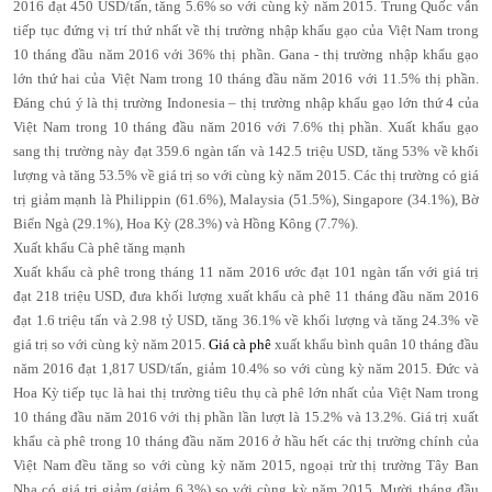
2016 đạt 450 USD/tấn, tăng 5.6% so với cùng kỳ năm 2015. Trung Quốc vẫn
tiếp tục đứng vị trí thứ nhất về thị trường nhập khẩu gạo của Việt Nam trong
10 tháng đầu năm 2016 với 36% thị phần. Gana - thị trường nhập khẩu gạo
lớn thứ hai của Việt Nam trong 10 tháng đầu năm 2016 với 11.5% thị phần.
Đáng chú ý là thị trường Indonesia – thị trường nhập khẩu gạo lớn thứ 4 của
Việt Nam trong 10 tháng đầu năm 2016 với 7.6% thị phần. Xuất khẩu gạo
sang thị trường này đạt 359.6 ngàn tấn và 142.5 triệu USD, tăng 53% về khối
lượng và tăng 53.5% về giá trị so với cùng kỳ năm 2015. Các thị trường có giá
trị giảm mạnh là Philippin (61.6%), Malaysia (51.5%), Singapore (34.1%), Bờ
Biển Ngà (29.1%), Hoa Kỳ (28.3%) và Hồng Kông (7.7%).
Xuất khẩu Cà phê tăng mạnh
Xuất khẩu cà phê trong tháng 11 năm 2016 ước đạt 101 ngàn tấn với giá trị
đạt 218 triệu USD, đưa khối lượng xuất khẩu cà phê 11 tháng đầu năm 2016
đạt 1.6 triệu tấn và 2.98 tỷ USD, tăng 36.1% về khối lượng và tăng 24.3% về
giá trị so với cùng kỳ năm 2015.
Giá cà phê
xuất khẩu bình quân 10 tháng đầu
năm 2016 đạt 1,817 USD/tấn, giảm 10.4% so với cùng kỳ năm 2015. Đức và
Hoa Kỳ tiếp tục là hai thị trường tiêu thụ cà phê lớn nhất của Việt Nam trong
10 tháng đầu năm 2016 với thị phần lần lượt là 15.2% và 13.2%. Giá trị xuất
khẩu cà phê trong 10 tháng đầu năm 2016 ở hầu hết các thị trường chính của
Việt Nam đều tăng so với cùng kỳ năm 2015, ngoại trừ thị trường Tây Ban
Nha có giá trị giảm (giảm 6.3%) so với cùng kỳ năm 2015. Mười tháng đầu