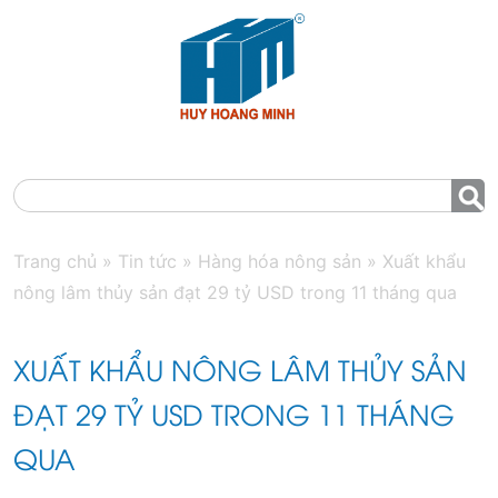
MENU
Trang chủ
»
Tin tức
»
Hàng hóa nông sản
»
Xuất khẩu
nông lâm thủy sản đạt 29 tỷ USD trong 11 tháng qua
XUẤT KHẨU NÔNG LÂM THỦY SẢN
ĐẠT 29 TỶ USD TRONG 11 THÁNG
QUA