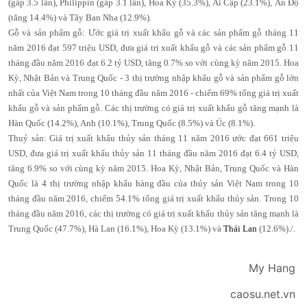
(gấp 3.5 lần), Philippin (gấp 3.1 lần), Hoa Kỳ (35.3%), Ai Cập (23.1%), Ấn Độ
(tăng 14.4%) và Tây Ban Nha (12.9%).
Gỗ và sản phẩm gỗ: Ước giá trị xuất khẩu gỗ và các sản phẩm gỗ tháng 11
năm 2016 đạt 597 triệu USD, đưa giá trị xuất khẩu gỗ và các sản phẩm gỗ 11
tháng đầu năm 2016 đạt 6.2 tỷ USD, tăng 0.7% so với cùng kỳ năm 2015. Hoa
Kỳ, Nhật Bản và Trung Quốc - 3 thị trường nhập khẩu gỗ và sản phẩm gỗ lớn
nhất của Việt Nam trong 10 tháng đầu năm 2016 - chiếm 69% tổng giá trị xuất
khẩu gỗ và sản phẩm gỗ. Các thị trường có giá trị xuất khẩu gỗ tăng mạnh là
Hàn Quốc (14.2%), Anh (10.1%), Trung Quốc (8.5%) và Úc (8.1%).
Thuỷ sản: Giá trị xuất khẩu thủy sản tháng 11 năm 2016 ước đạt 661 triệu
USD, đưa giá trị xuất khẩu thủy sản 11 tháng đầu năm 2016 đạt 6.4 tỷ USD,
tăng 6.9% so với cùng kỳ năm 2015. Hoa Kỳ, Nhật Bản, Trung Quốc và Hàn
Quốc là 4 thị trường nhập khẩu hàng đầu của thủy sản Việt Nam trong 10
tháng đầu năm 2016, chiếm 54.1% tổng giá trị xuất khẩu thủy sản. Trong 10
tháng đầu năm 2016, các thị trường có giá trị xuất khẩu thủy sản tăng mạnh là
Trung Quốc (47.7%), Hà Lan (16.1%), Hoa Kỳ (13.1%) và
Thái Lan
(12.6%)./.
My Hang
caosu.net.vn