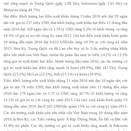
chè tăng mạnh là Trung Quốc (gấp 2.09 lần), Indonesia (gấp 2.01 lần) và
Malaysia (tăng 44.7%).
Hạt điều: Khối lượng hạt điều xuất khẩu tháng 11năm 2016 ước đạt 29 ngàn
tấn với giá trị 257 triệu USD, đưa khối lượng xuất khẩu hạt điều 11 tháng đầu
năm 2016 đạt 320 ngàn tấn và 2.59 tỷ USD, tăng 6.2% về khối lượng và tăng
18.3% về giá trị so với cùng kỳ năm 2015. Giá hạt điều xuất khẩu bình quân
10 tháng đầu năm 2016 đạt 8,033 USD/tấn, tăng 10.5% so với cùng kỳ năm
2015. Hoa Kỳ, Trung Quốc và Hà Lan vẫn duy trì là 3 thị trường nhập khẩu
điều lớn nhất của Việt Nam chiếm thị phần lần lượt là 34%, 14.2% và 13.5%
tổng giá trị xuất khẩu hạt điều. Mười tháng đầu năm 2016, các thị trường có
giá trị xuất khẩu hạt điều tăng mạnh là Israel (49.6%), Đức (47.5%), Trung
Quốc (25.2%), Hà Lan (23.2%), Anh (23.1%) và Italia (19.4%).
Tiêu: Khối lượng tiêu xuất khẩu tháng 11 năm 2016 ước đạt 10 ngàn tấn, với
giá trị đạt 78 triệu USD, đưa khối lượng xuất khẩu tiêu 11 tháng đầu năm
2016 đạt 170 ngàn tấn và 1.37 tỷ USD, tăng 36.7% về khối lượng và tăng
15.1% về giá trị so với cùng kỳ năm 2015. Giá tiêu xuất khẩu bình quân 10
tháng đầu năm 2016 đạt 8,102 USD/tấn, giảm 15% so với cùng kỳ năm 2015.
Các thị trường xuất khẩu tiêu lớn nhất của Việt Nam trong 10 tháng đầu năm
2016 là Hoa Kỳ, các Tiểu vương quốc Ả Rập Thống Nhất, Ấn Độ và Đức với
41.8% thị phần. Các thị trường có giá trị xuất khẩu tăng mạnh là Pakixtan