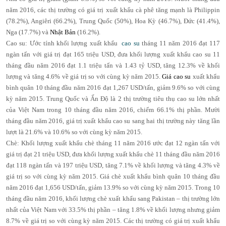
năm 2016, các thị trường có giá trị xuất khẩu cà phê tăng mạnh là Philippin
(78.2%), Angiêri (66.2%), Trung Quốc (50%), Hoa Kỳ (46.7%), Đức (41.4%),
Nga (17.7%) và
Nhật Bản
(16.2%).
Cao su: Ước tính khối lượng xuất khẩu
cao su
tháng 11 năm 2016 đạt 117
ngàn tấn với giá trị đạt 165 triệu USD, đưa khối lượng xuất khẩu cao su 11
tháng đầu năm 2016 đạt 1.1 triệu tấn và 1.43 tỷ USD, tăng 12.3% về khối
lượng và tăng 4.6% về giá trị so với cùng kỳ năm 2015.
Giá cao su
xuất khẩu
bình quân 10 tháng đầu năm 2016 đạt 1,267 USD/tấn, giảm 9.6% so với cùng
kỳ năm 2015. Trung Quốc và Ấn Độ là 2 thị trường tiêu thụ cao su lớn nhất
của Việt Nam trong 10 tháng đầu năm 2016, chiếm 66.1% thị phần. Mười
tháng đầu năm 2016, giá trị xuất khẩu cao su sang hai thị trường này tăng lần
lượt là 21.6% và 10.6% so với cùng kỳ năm 2015.
Chè: Khối lượng xuất khẩu chè tháng 11 năm 2016 ước đạt 12 ngàn tấn với
giá trị đạt 21 triệu USD, đưa khối lượng xuất khẩu chè 11 tháng đầu năm 2016
đạt 118 ngàn tấn và 197 triệu USD, tăng 7.1% về khối lượng và tăng 4.3% về
giá trị so với cùng kỳ năm 2015. Giá chè xuất khẩu bình quân 10 tháng đầu
năm 2016 đạt 1,656 USD/tấn, giảm 13.9% so với cùng kỳ năm 2015. Trong 10
tháng đầu năm 2016, khối lượng chè xuất khẩu sang Pakistan – thị trường lớn
nhất của Việt Nam với 33.5% thị phần – tăng 1.8% về khối lượng nhưng giảm
8.7% về giá trị so với cùng kỳ năm 2015. Các thị trường có giá trị xuất khẩu