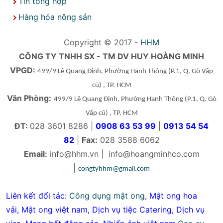
Tin tổng hợp
Hàng hóa nông sản
Copyright © 2017 -
HHM
CÔNG TY TNHH SX - TM DV HUY HOÀNG MINH
VPGD:
499/9 Lê Quang Định, Phường Hạnh Thông
(P.1, Q. Gò Vấp
cũ)
, TP. HCM
Văn Phòng:
499/9 Lê Quang Định, Phường Hạnh Thông
(P.1, Q. Gò
Vấp cũ)
, TP. HCM
ĐT:
028 3601 8286 |
0908 63 53 99
|
0913 54 54
82
|
Fax:
028 3588 6062
Email:
info@hhm.vn
|
info@hoangminhco.com
|
congtyhhm@gmail.com
Liên kết đối tác:
Công dụng mật ong
,
Mật ong hoa
vải
,
Mật ong việt nam
,
Dịch vụ tiệc Catering
,
Dịch vụ