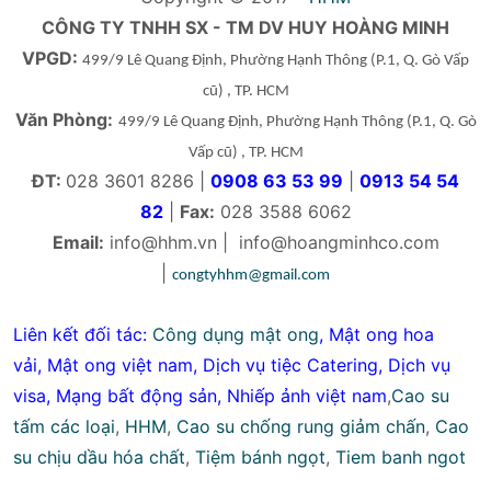
CÔNG TY TNHH SX - TM DV HUY HOÀNG MINH
VPGD:
499/9 Lê Quang Định, Phường Hạnh Thông
(P.1, Q. Gò Vấp
cũ)
, TP. HCM
Văn Phòng:
499/9 Lê Quang Định, Phường Hạnh Thông
(P.1, Q. Gò
Vấp cũ)
, TP. HCM
ĐT:
028 3601 8286 |
0908 63 53 99
|
0913 54 54
82
|
Fax:
028 3588 6062
Email:
info@hhm.vn
|
info@hoangminhco.com
|
congtyhhm@gmail.com
Liên kết đối tác:
Công dụng mật ong
,
Mật ong hoa
vải
,
Mật ong việt nam
,
Dịch vụ tiệc Catering
,
Dịch vụ
visa
,
Mạng bất động sản
,
Nhiếp ảnh việt nam
,
Cao su
tấm các loại
,
HHM
,
Cao su chống rung giảm chấn
,
Cao
su chịu dầu hóa chất
,
Tiệm bánh ngọt
,
Tiem banh ngot