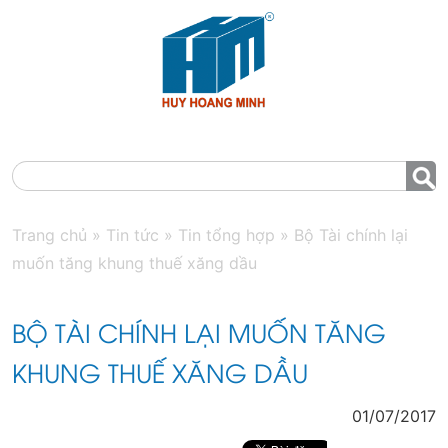
MENU
Trang chủ
»
Tin tức
»
Tin tổng hợp
»
Bộ Tài chính lại
muốn tăng khung thuế xăng dầu
BỘ TÀI CHÍNH LẠI MUỐN TĂNG
KHUNG THUẾ XĂNG DẦU
01/07/2017