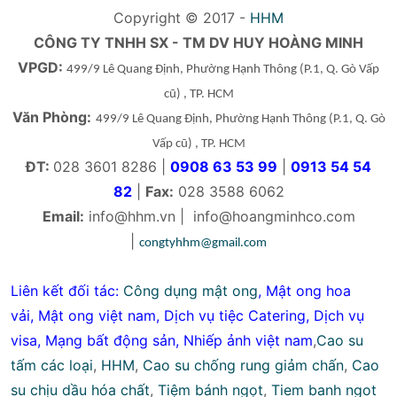
Copyright © 2017 -
HHM
CÔNG TY TNHH SX - TM DV HUY HOÀNG MINH
VPGD:
499/9 Lê Quang Định, Phường Hạnh Thông
(P.1, Q. Gò Vấp
cũ)
, TP. HCM
Văn Phòng:
499/9 Lê Quang Định, Phường Hạnh Thông
(P.1, Q. Gò
Vấp cũ)
, TP. HCM
ĐT:
028 3601 8286 |
0908 63 53 99
|
0913 54 54
82
|
Fax:
028 3588 6062
Email:
info@hhm.vn
|
info@hoangminhco.com
|
congtyhhm@gmail.com
Liên kết đối tác:
Công dụng mật ong
,
Mật ong hoa
vải
,
Mật ong việt nam
,
Dịch vụ tiệc Catering
,
Dịch vụ
visa
,
Mạng bất động sản
,
Nhiếp ảnh việt nam
,
Cao su
tấm các loại
,
HHM
,
Cao su chống rung giảm chấn
,
Cao
su chịu dầu hóa chất
,
Tiệm bánh ngọt
,
Tiem banh ngot