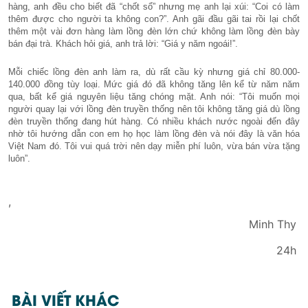
hàng, anh đều cho biết đã “chốt sổ” nhưng mẹ anh lại xúi: “Coi có làm
thêm được cho người ta không con?”. Anh gãi đầu gãi tai rồi lại chốt
thêm một vài đơn hàng làm lồng đèn lớn chứ không làm lồng đèn bày
bán đại trà. Khách hỏi giá, anh trả lời: “Giá y năm ngoái!”.
Mỗi chiếc lồng đèn anh làm ra, dù rất cầu kỳ nhưng giá chỉ 80.000-
140.000 đồng tùy loại. Mức giá đó đã không tăng lên kể từ năm năm
qua, bất kể giá nguyên liệu tăng chóng mặt. Anh nói: “Tôi muốn mọi
người quay lại với lồng đèn truyền thống nên tôi không tăng giá dù lồng
đèn truyền thống đang hút hàng. Có nhiều khách nước ngoài đến đây
nhờ tôi hướng dẫn con em họ học làm lồng đèn và nói đây là văn hóa
Việt Nam đó. Tôi vui quá trời nên dạy miễn phí luôn, vừa bán vừa tặng
luôn”.
,
Minh Thy
24h
BÀI VIẾT KHÁC