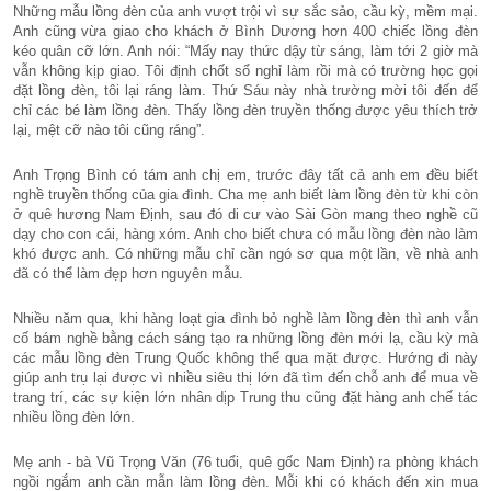
Những mẫu lồng đèn của anh vượt trội vì sự sắc sảo, cầu kỳ, mềm mại.
Anh cũng vừa giao cho khách ở Bình Dương hơn 400 chiếc lồng đèn
kéo quân cỡ lớn. Anh nói: “Mấy nay thức dậy từ sáng, làm tới 2 giờ mà
vẫn không kịp giao. Tôi định chốt sổ nghỉ làm rồi mà có trường học gọi
đặt lồng đèn, tôi lại ráng làm. Thứ Sáu này nhà trường mời tôi đến để
chỉ các bé làm lồng đèn. Thấy lồng đèn truyền thống được yêu thích trở
lại, mệt cỡ nào tôi cũng ráng”.
Anh Trọng Bình có tám anh chị em, trước đây tất cả anh em đều biết
nghề truyền thống của gia đình. Cha mẹ anh biết làm lồng đèn từ khi còn
ở quê hương Nam Định, sau đó di cư vào Sài Gòn mang theo nghề cũ
dạy cho con cái, hàng xóm. Anh cho biết chưa có mẫu lồng đèn nào làm
khó được anh. Có những mẫu chỉ cần ngó sơ qua một lần, về nhà anh
đã có thể làm đẹp hơn nguyên mẫu.
Nhiều năm qua, khi hàng loạt gia đình bỏ nghề làm lồng đèn thì anh vẫn
cố bám nghề bằng cách sáng tạo ra những lồng đèn mới lạ, cầu kỳ mà
các mẫu lồng đèn Trung Quốc không thể qua mặt được. Hướng đi này
giúp anh trụ lại được vì nhiều siêu thị lớn đã tìm đến chỗ anh để mua về
trang trí, các sự kiện lớn nhân dịp Trung thu cũng đặt hàng anh chế tác
nhiều lồng đèn lớn.
Mẹ anh - bà Vũ Trọng Văn (76 tuổi, quê gốc Nam Định) ra phòng khách
ngồi ngắm anh cần mẫn làm lồng đèn. Mỗi khi có khách đến xin mua