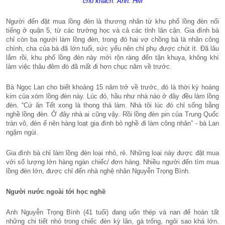
cho khách. Ảnh: HM
Người đến đặt mua lồng đèn là thương nhân từ khu phố lồng đèn nổi
tiếng ở quận 5, từ các trường học và cả các tỉnh lân cận. Gia đình bà
chỉ còn ba người làm lồng đèn, trong đó hai vợ chồng bà là nhân công
chính, cha của bà đã lớn tuổi, sức yếu nên chỉ phụ được chút ít. Đã lâu
lắm rồi, khu phố lồng đèn này mới rộn ràng đến tận khuya, không khí
làm việc thâu đêm đó đã mất đi hơn chục năm về trước.
Bà Ngọc Lan cho biết khoảng 15 năm trở về trước, đó là thời kỳ hoàng
kim của xóm lồng đèn này. Lúc đó, hầu như nhà nào ở đây đều làm lồng
đèn. “Cứ ăn Tết xong là thong thả làm. Nhà tôi lúc đó chỉ sống bằng
nghề lồng đèn. Ở đây nhà ai cũng vậy. Rồi lồng đèn pin của Trung Quốc
tràn vô, đèn ế nên hàng loạt gia đình bỏ nghề đi làm công nhân” - bà Lan
ngậm ngùi.
Gia đình bà chỉ làm lồng đèn loại nhỏ, rẻ. Những loại này được đặt mua
với số lượng lớn hàng ngàn chiếc/ đơn hàng. Nhiều người đến tìm mua
lồng đèn lớn, được chỉ đến nhà nghệ nhân Nguyễn Trọng Bình.
Người nước ngoài tới học nghề
Anh Nguyễn Trọng Bình (41 tuổi) đang uốn thép và nan để hoàn tất
những chi tiết nhỏ trong chiếc đèn kỳ lân, gà trống, ngôi sao khá lớn.