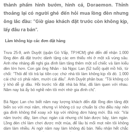
thành phẩm hình bướm, hình cá, Doraemon. Thỉnh
thoảng lại có người ghé đến hỏi mua lồng đèn nhưng
ông lắc đầu: “Giờ giao khách đặt trước còn không kịp,
lấy đâu ra bán”.
Làm không kịp các đơn đặt hàng
Trưa 25-9, anh Duyệt (quận Gò Vấp, TP.HCM) ghé đến để nhận 1.000
lồng đèn đã đặt trước dành tặng các em thiếu nhi ở một xã vùng sâu.
Anh nhẹ nhàng đề nghị gia đình làm tăng thêm một số chiếc và làm kiểu
đèn lớn hơn. Con gái ông Nhân - bà Ngọc Lan (52 tuổi) quệt mồ hôi, từ
chối: “Thôi để tôi trả lại tiền cọc chứ nhà tôi làm không kịp rồi đó. 1.000
cái chứ có phải năm, mười cái đâu”. Anh Duyệt phân bua: “Tôi không có
ý khó dễ gì đâu. Hồi trước tôi đặt nhà bà Mai, đã làm quen với nhau.
Năm nay bà ấy bỏ nghề nên tôi mới nhờ gia đình chị”.
Bà Ngọc Lan cho biết năm nay lượng khách đến đặt lồng đèn tăng đột
biến so với mọi năm, nhưng vì không có sự chuẩn bị cho điều này nên
gia đình không thể xoay xở kịp với những đơn hàng mới. Bà nói: “Vài
năm trước đây, làm chục ngàn cái nhưng chỉ bán được bảy, tám ngàn.
Lồng đèn chỉ làm chơi được một mùa, để lâu bị mối mọt nên tôi không
dám làm nhiều. Ai ngờ năm nay làm không đủ bán. Nếu nhận hết chắc