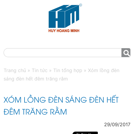
MENU
Trang chủ
»
Tin tức
»
Tin tổng hợp
»
Xóm lồng đèn
sáng đèn hết đêm trăng rằm
XÓM LỒNG ĐÈN SÁNG ĐÈN HẾT
ĐÊM TRĂNG RẰM
29/09/2017