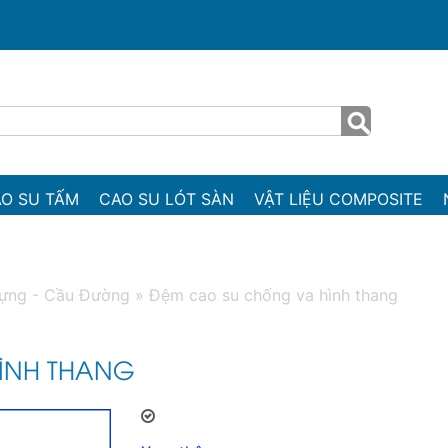
O SU TẤM
CAO SU LÓT SÀN
VẬT LIỆU COMPOSITE
ựng - Cầu Đường
»
Đệm cao su chống va hình thang
ÌNH THANG