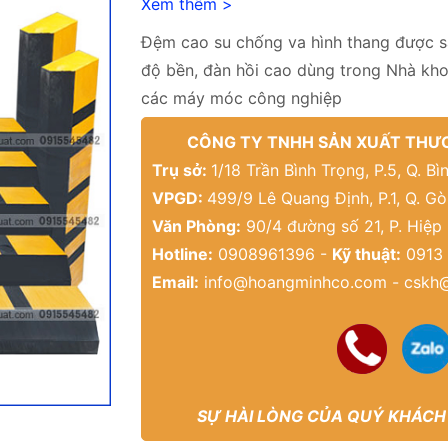
Xem thêm >
Đệm cao su chống va hình thang được s
độ bền, đàn hồi cao dùng trong Nhà kh
các máy móc công nghiệp
CÔNG TY TNHH SẢN XUẤT THƯƠ
Trụ sở:
1/18 Trần Bình Trọng, P.5, Q. 
VPGD:
499/9 Lê Quang Định, P.1, Q. G
Văn Phòng:
90/4 đường số 21, P. Hiệp
Hotline:
0908961396 -
Kỹ thuật:
0913 
Email:
info@hoangminhco.com
-
cskh
SỰ HÀI LÒNG CỦA QUÝ KHÁCH