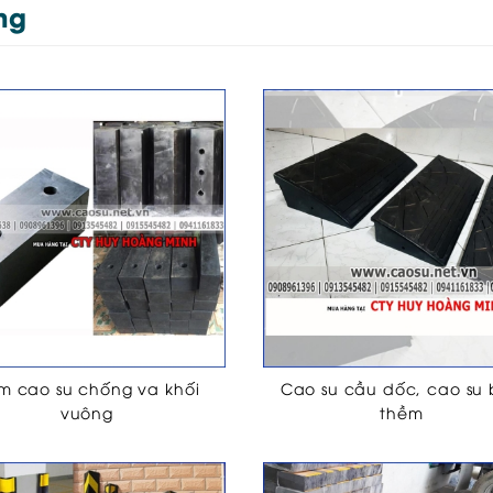
ng
m cao su chống va khối
Cao su cầu dốc, cao su
vuông
thềm