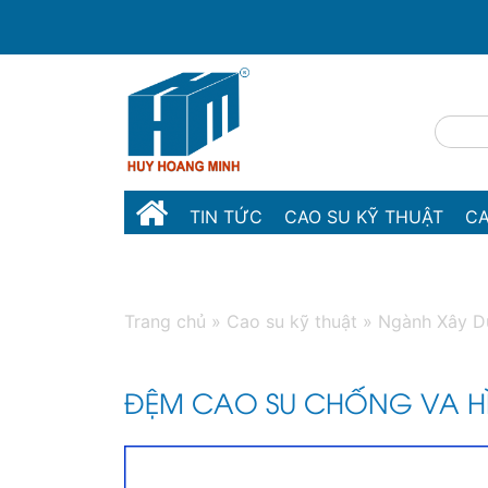
TIN TỨC
CAO SU KỸ THUẬT
CA
MÁY MÓC THIẾT BỊ
LIÊN HỆ
Trang chủ
»
Cao su kỹ thuật
»
Ngành Xây D
ĐỆM CAO SU CHỐNG VA H