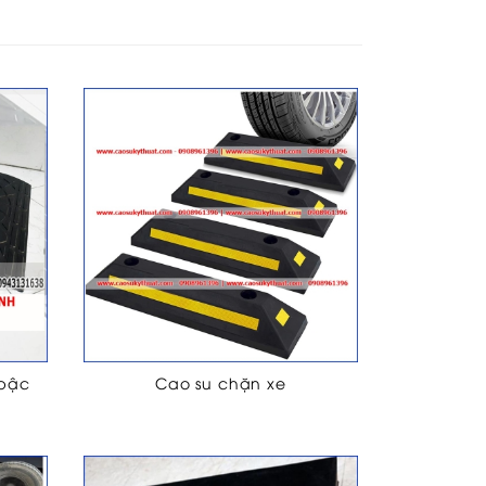
 bậc
Cao su chặn xe