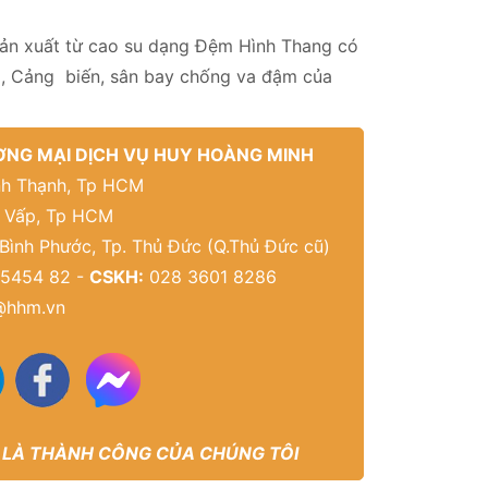
ản xuất từ cao su dạng Đệm Hình Thang có
o, Cảng biến, sân bay chống va đậm của
NG MẠI DỊCH VỤ HUY HOÀNG MINH
Bình Thạnh, Tp HCM
ò Vấp, Tp HCM
 Bình Phước, Tp. Thủ Đức (Q.Thủ Đức cũ)
5454 82 -
CSKH:
028 3601 8286
@hhm.vn
 LÀ THÀNH CÔNG CỦA CHÚNG TÔI