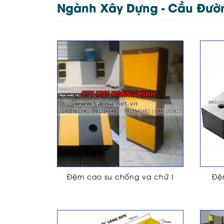
Ngành Xây Dựng - Cầu Đườ
Đệm cao su chống va chữ I
Đệ