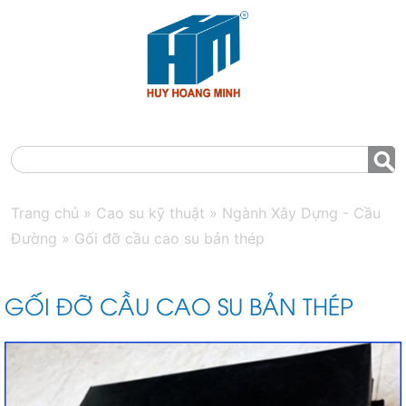
MENU
Trang chủ
»
Cao su kỹ thuật
»
Ngành Xây Dựng - Cầu
Đường
»
Gối đỡ cầu cao su bản thép
GỐI ĐỠ CẦU CAO SU BẢN THÉP