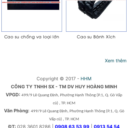
Cao su chống va loại lớn
Cao su Bánh Xích
Xem thêm
Copyright © 2017 -
HHM
CÔNG TY TNHH SX - TM DV HUY HOÀNG MINH
VPGD:
499/9 Lê Quang Định, Phường Hạnh Thông
(P.1, Q. Gò Vấp
cũ)
, TP. HCM
Văn Phòng:
499/9 Lê Quang Định, Phường Hạnh Thông
(P.1, Q. Gò
Vấp cũ)
, TP. HCM
ĐT:
028 3601 8286 |
0908 63 53 99
|
0913 54 54