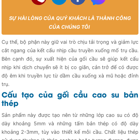
SỰ HÀI LÒNG CỦA QUÝ KHÁCH LÀ THÀNH CÔNG
CỦA CHÚNG TÔI
Cụ thể, bộ phận này giữ vai trò chịu tải trọng và giảm lực
cắt ngang của kết cấu nhịp cầu truyền xuống mố trụ cầu.
Bên cạnh đó, sự xuất hiện của gối cầu sẽ giúp kết cấu
nhịp khi dịch chuyển sẽ ít bị co giãn, cản trở để có được
độ êm khi truyền lực từ dầm cầu xuống xà mũ hoặc đỉnh
trụ.
Cấu tạo của gối cầu cao su bản
thép
Sản phẩm này được tạo nên từ những lớp cao su có độ
dày khoảng 5mm và những tấm bản thép có độ dày
khoảng 2-3mm, tùy vào thiết kế mỗi cầu. Chất liệu thép