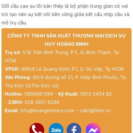
Gối cầu cao su lõi bản thép là bộ phận trung gian có vai
trò tạo nên sự kết nối bền vững giữa kết cấu nhịp cầu và
mô trụ cầu.
CÔNG TY TNHH SẢN XUẤT THƯƠNG MẠI DỊCH VỤ
HUY HOÀNG MINH
Trụ sở:
1/18 Trần Bình Trọng, P.5, Q. Bình Thạnh, Tp
HCM
VPGD:
499/9 Lê Quang Định, P.1, Q. Gò Vấp, Tp HCM
Văn Phòng:
90/4 đường số 21, P. Hiệp Bình Phước, Tp.
Thủ Đức (Q.Thủ Đức cũ)
Hotline:
0908961396 -
Kỹ thuật:
0913 5454 82
-
CSKH:
028 3601 8286
Email:
info@hoangminhco.com
-
cskh@hhm.vn