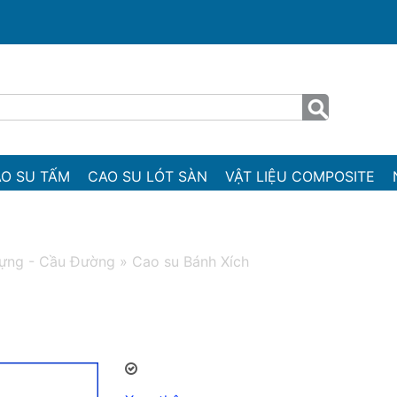
O SU TẤM
CAO SU LÓT SÀN
VẬT LIỆU COMPOSITE
ựng - Cầu Đường
»
Cao su Bánh Xích