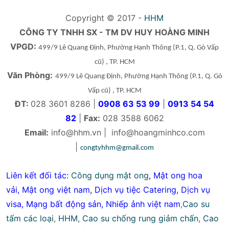
Copyright © 2017 -
HHM
CÔNG TY TNHH SX - TM DV HUY HOÀNG MINH
VPGD:
499/9 Lê Quang Định, Phường Hạnh Thông
(P.1, Q. Gò Vấp
cũ)
, TP. HCM
Văn Phòng:
499/9 Lê Quang Định, Phường Hạnh Thông
(P.1, Q. Gò
Vấp cũ)
, TP. HCM
ĐT:
028 3601 8286 |
0908 63 53 99
|
0913 54 54
82
|
Fax:
028 3588 6062
Email:
info@hhm.vn
|
info@hoangminhco.com
|
congtyhhm@gmail.com
Liên kết đối tác:
Công dụng mật ong
,
Mật ong hoa
vải
,
Mật ong việt nam
,
Dịch vụ tiệc Catering
,
Dịch vụ
visa
,
Mạng bất động sản
,
Nhiếp ảnh việt nam
,
Cao su
tấm các loại
,
HHM
,
Cao su chống rung giảm chấn
,
Cao