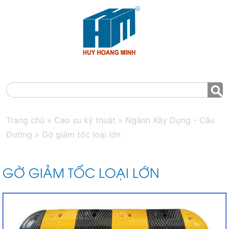
MENU
Trang chủ
»
Cao su kỹ thuật
»
Ngành Xây Dựng - Cầu
Đường
»
Gờ giảm tốc loại lớn
GỜ GIẢM TỐC LOẠI LỚN