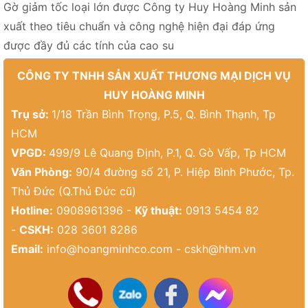
Gờ giảm tốc loại lớn được Công ty Huy Hoàng Minh sản
xuất theo tiêu chuẩn và công nghệ hiện đại đáp ứng
được đầy đủ các tính của cao su
CÔNG TY TNHH SẢN XUẤT THƯƠNG MẠI DỊCH VỤ
HUY HOÀNG MINH
Trụ sở:
1/18 Trần Bình Trọng, P.5, Q. Bình Thạnh, Tp
HCM
VPGD:
499/9 Lê Quang Định, P.1, Q. Gò Vấp, Tp HCM
Văn Phòng:
90/4 đường số 21, P. Hiệp Bình Phước, Tp.
Thủ Đức (Q.Thủ Đức cũ)
Hotline:
0908961396 -
Kỹ thuật:
0913 5454 82
-
CSKH:
028 3601 8286
Email:
info@hoangminhco.com
-
cskh@hhm.vn