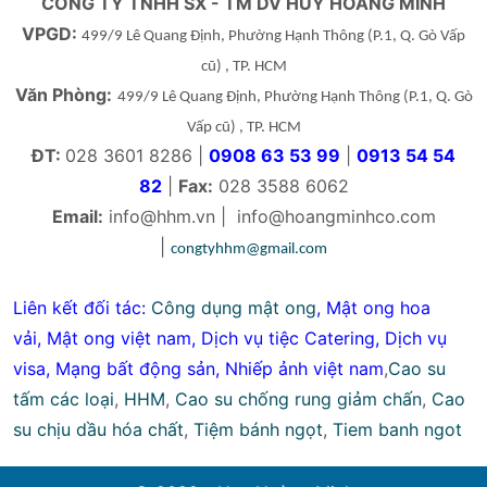
CÔNG TY TNHH SX - TM DV HUY HOÀNG MINH
VPGD:
499/9 Lê Quang Định, Phường Hạnh Thông
(P.1, Q. Gò Vấp
cũ)
, TP. HCM
Văn Phòng:
499/9 Lê Quang Định, Phường Hạnh Thông
(P.1, Q. Gò
Vấp cũ)
, TP. HCM
ĐT:
028 3601 8286 |
0908 63 53 99
|
0913 54 54
82
|
Fax:
028 3588 6062
Email:
info@hhm.vn
|
info@hoangminhco.com
|
congtyhhm@gmail.com
Liên kết đối tác:
Công dụng mật ong
,
Mật ong hoa
vải
,
Mật ong việt nam
,
Dịch vụ tiệc Catering
,
Dịch vụ
visa
,
Mạng bất động sản
,
Nhiếp ảnh việt nam
,
Cao su
tấm các loại
,
HHM
,
Cao su chống rung giảm chấn
,
Cao
su chịu dầu hóa chất
,
Tiệm bánh ngọt
,
Tiem banh ngot