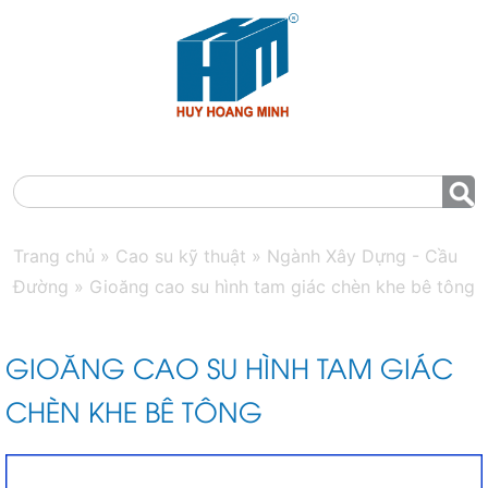
MENU
Trang chủ
»
Cao su kỹ thuật
»
Ngành Xây Dựng - Cầu
Đường
»
Gioăng cao su hình tam giác chèn khe bê tông
GIOĂNG CAO SU HÌNH TAM GIÁC
CHÈN KHE BÊ TÔNG