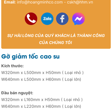
Email:
info@hoangminhco.com
-
cskh@hhm.vn
SỰ HÀI LÒNG CỦA QUÝ KHÁCH LÀ THÀNH CÔNG
CỦA CHÚNG TÔI
Gờ giảm tốc cao su
Kích thước:
W320mm x L500mm x H50mm ( Loại nhỏ )
W640mm x L500mm x H60mm ( Loại lớn)
Đầu bán nguyệt:
W320mm x L160mm x H50mm ( Loại nhỏ )
W640mm x L220mm x H60mm ( Loại lớn)