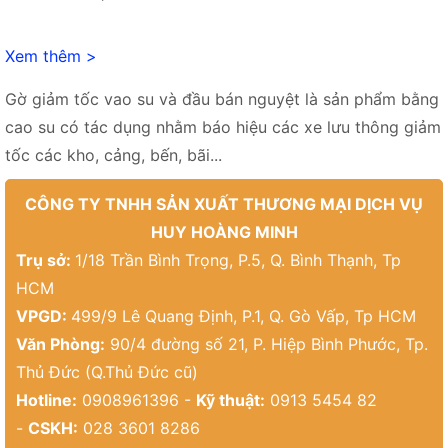
Xem thêm >
Gờ giảm tốc vao su và đầu bán nguyệt là sản phẩm bằng
cao su có tác dụng nhằm báo hiệu các xe lưu thông giảm
tốc các kho, cảng, bến, bãi...
CÔNG TY TNHH SẢN XUẤT THƯƠNG MẠI DỊCH VỤ
HUY HOÀNG MINH
Trụ sở:
1/18 Trần Bình Trọng, P.5, Q. Bình Thạnh, Tp
HCM
VPGD:
499/9 Lê Quang Định, P.1, Q. Gò Vấp, Tp HCM
Văn Phòng:
90/4 đường số 21, P. Hiệp Bình Phước, Tp.
Thủ Đức (Q.Thủ Đức cũ)
Hotline:
0908961396 -
Kỹ thuật:
0913 5454 82
-
CSKH:
028 3601 8286