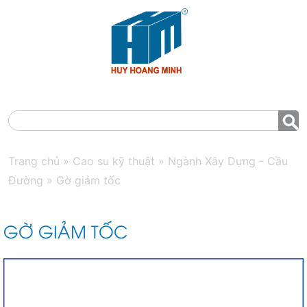
MENU
Trang chủ
»
Cao su kỹ thuật
»
Ngành Xây Dựng - Cầu
Đường
»
Gờ giảm tốc
GỜ GIẢM TỐC