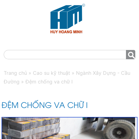
MENU
Trang chủ
»
Cao su kỹ thuật
»
Ngành Xây Dựng - Cầu
Đường
»
Đệm chống va chữ I
ĐỆM CHỐNG VA CHỮ I