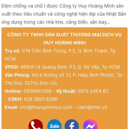
Đệm chống va chữ I được Công ty Huy Hoàng Minh sản
xuất theo tiêu chuẩn và công nghệ hiện đại của Nhật Bản
ứng dụng trong các nhà kho, cảng biển, sân bay...
CÔNG TY TNHH SẢN XUẤT THƯƠNG MẠI DỊCH VỤ
HUY HOÀNG MINH
Trụ sở:
1/18 Trần Bình Trọng, P.5, Q. Bình Thạnh, Tp
HCM
VPGD:
499/9 Lê Quang Định, P.1, Q. Gò Vấp, Tp HCM
Văn Phòng:
90/4 đường số 21, P. Hiệp Bình Phước, Tp.
Thủ Đức (Q.Thủ Đức cũ)
Hotline:
0908961396 -
Kỹ thuật:
0913 5454 82
-
CSKH:
028 3601 8286
Email:
info@hoangminhco.com
-
cskh@hhm.vn