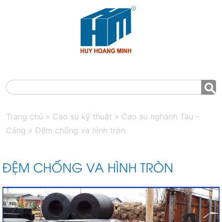
MENU
Trang chủ
»
Cao su kỹ thuật
»
Cao su nghành Tàu -
Cảng
»
Đệm chống va hình tròn
ĐỆM CHỐNG VA HÌNH TRÒN