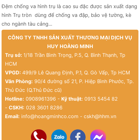
Đệm chống va hình trụ là cao su đặc được sản xuất dạng
hình Trụ tròn dùng để chống va đập, bảo vệ tường, kè
cho ngành tàu cảng...
CÔNG TY TNHH SẢN XUẤT THƯƠNG MẠI DỊCH VỤ
HUY HOÀNG MINH
Trụ sở:
1/18 Trần Bình Trọng, P.5, Q. Bình Thạnh, Tp
HCM
VPGD:
499/9 Lê Quang Định, P.1, Q. Gò Vấp, Tp HCM
Văn Phòng:
90/4 đường số 21, P. Hiệp Bình Phước, Tp.
Thủ Đức (Q.Thủ Đức cũ)
Hotline:
0908961396 -
Kỹ thuật:
0913 5454 82
-
CSKH:
028 3601 8286
Email:
info@hoangminhco.com
-
cskh@hhm.vn