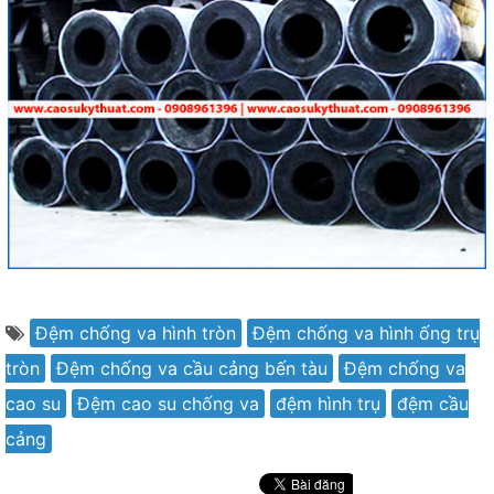
Đệm chống va hình tròn
Đệm chống va hình ống trụ
tròn
Đệm chống va cầu cảng bến tàu
Đệm chống va
cao su
Đệm cao su chống va
đệm hình trụ
đệm cầu
cảng