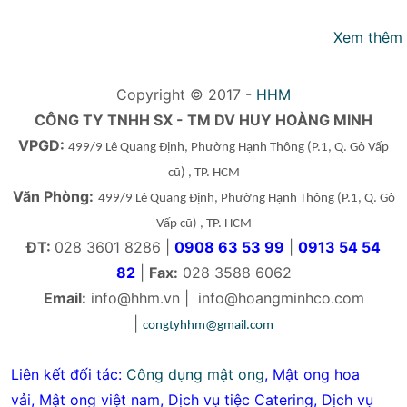
Xem thêm
Copyright © 2017 -
HHM
CÔNG TY TNHH SX - TM DV HUY HOÀNG MINH
VPGD:
499/9 Lê Quang Định, Phường Hạnh Thông
(P.1, Q. Gò Vấp
cũ)
, TP. HCM
Văn Phòng:
499/9 Lê Quang Định, Phường Hạnh Thông
(P.1, Q. Gò
Vấp cũ)
, TP. HCM
ĐT:
028 3601 8286 |
0908 63 53 99
|
0913 54 54
82
|
Fax:
028 3588 6062
Email:
info@hhm.vn
|
info@hoangminhco.com
|
congtyhhm@gmail.com
Liên kết đối tác:
Công dụng mật ong
,
Mật ong hoa
vải
,
Mật ong việt nam
,
Dịch vụ tiệc Catering
,
Dịch vụ