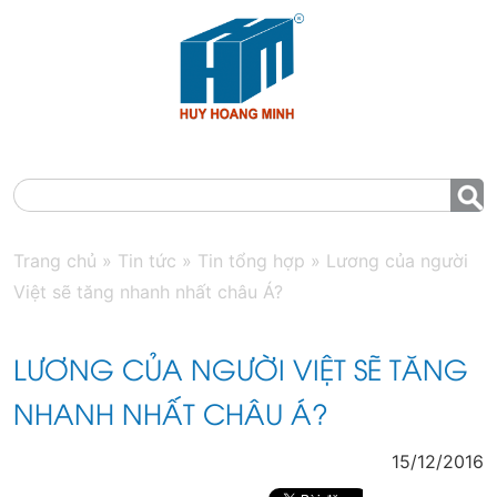
MENU
Trang chủ
»
Tin tức
»
Tin tổng hợp
»
Lương của người
Việt sẽ tăng nhanh nhất châu Á?
LƯƠNG CỦA NGƯỜI VIỆT SẼ TĂNG
NHANH NHẤT CHÂU Á?
15/12/2016