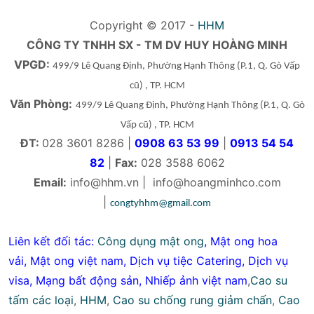
Copyright © 2017 -
HHM
CÔNG TY TNHH SX - TM DV HUY HOÀNG MINH
VPGD:
499/9 Lê Quang Định, Phường Hạnh Thông
(P.1, Q. Gò Vấp
cũ)
, TP. HCM
Văn Phòng:
499/9 Lê Quang Định, Phường Hạnh Thông
(P.1, Q. Gò
Vấp cũ)
, TP. HCM
ĐT:
028 3601 8286 |
0908 63 53 99
|
0913 54 54
82
|
Fax:
028 3588 6062
Email:
info@hhm.vn
|
info@hoangminhco.com
|
congtyhhm@gmail.com
Liên kết đối tác:
Công dụng mật ong
,
Mật ong hoa
vải
,
Mật ong việt nam
,
Dịch vụ tiệc Catering
,
Dịch vụ
visa
,
Mạng bất động sản
,
Nhiếp ảnh việt nam
,
Cao su
tấm các loại
,
HHM
,
Cao su chống rung giảm chấn
,
Cao