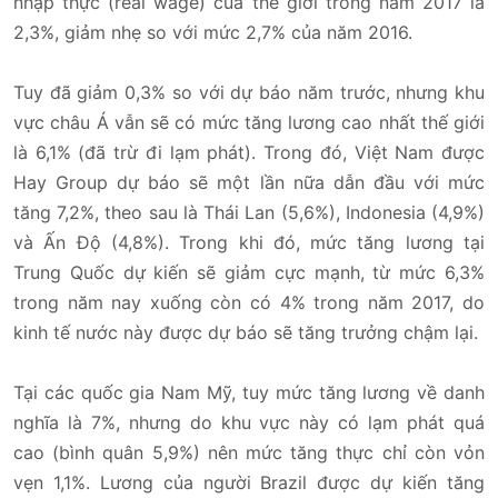
nhập thực (real wage) của thế giới trong năm 2017 là
2,3%, giảm nhẹ so với mức 2,7% của năm 2016.
Tuy đã giảm 0,3% so với dự báo năm trước, nhưng khu
vực châu Á vẫn sẽ có mức tăng lương cao nhất thế giới
là 6,1% (đã trừ đi lạm phát). Trong đó, Việt Nam được
Hay Group dự báo sẽ một lần nữa dẫn đầu với mức
tăng 7,2%, theo sau là Thái Lan (5,6%), Indonesia (4,9%)
và Ấn Độ (4,8%). Trong khi đó, mức tăng lương tại
Trung Quốc dự kiến sẽ giảm cực mạnh, từ mức 6,3%
trong năm nay xuống còn có 4% trong năm 2017, do
kinh tế nước này được dự báo sẽ tăng trưởng chậm lại.
Tại các quốc gia Nam Mỹ, tuy mức tăng lương về danh
nghĩa là 7%, nhưng do khu vực này có lạm phát quá
cao (bình quân 5,9%) nên mức tăng thực chỉ còn vỏn
vẹn 1,1%. Lương của người Brazil được dự kiến tăng