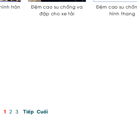
ình tròn
Đệm cao su chống va
Đệm cao su chố
đập cho xe tải
hình thang
1
2
3
Tiếp
Cuối