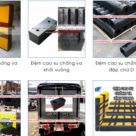
hống va
Đệm cao su chống va
Đệm cao su chố
khối vuông
đập chữ D