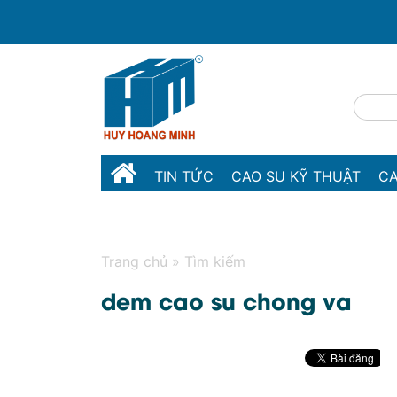
TIN TỨC
CAO SU KỸ THUẬT
CA
MÁY MÓC THIẾT BỊ
LIÊN HỆ
Trang chủ
»
Tìm kiếm
dem cao su chong va