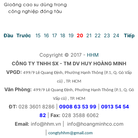
Gioăng cao su dùng trong
công nghiệp đóng tàu
Đầu
Trước
15
16
17
18
19
20
21
22
23
24
Tiếp
Copyright © 2017 -
HHM
CÔNG TY TNHH SX - TM DV HUY HOÀNG MINH
VPGD:
499/9 Lê Quang Định, Phường Hạnh Thông
(P.1, Q. Gò Vấp
cũ)
, TP. HCM
Văn Phòng:
499/9 Lê Quang Định, Phường Hạnh Thông
(P.1, Q. Gò
Vấp cũ)
, TP. HCM
ĐT:
028 3601 8286 |
0908 63 53 99
|
0913 54 54
82
|
Fax:
028 3588 6062
Email:
info@hhm.vn
|
info@hoangminhco.com
|
congtyhhm@gmail.com